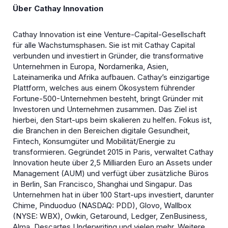
Über Cathay Innovation
Cathay Innovation ist eine Venture-Capital-Gesellschaft
für alle Wachstumsphasen. Sie ist mit Cathay Capital
verbunden und investiert in Gründer, die transformative
Unternehmen in Europa, Nordamerika, Asien,
Lateinamerika und Afrika aufbauen. Cathay’s einzigartige
Plattform, welches aus einem Ökosystem führender
Fortune-500-Unternehmen besteht, bringt Gründer mit
Investoren und Unternehmen zusammen. Das Ziel ist
hierbei, den Start-ups beim skalieren zu helfen. Fokus ist,
die Branchen in den Bereichen digitale Gesundheit,
Fintech, Konsumgüter und Mobilität/Energie zu
transformieren. Gegründet 2015 in Paris, verwaltet Cathay
Innovation heute über 2,5 Milliarden Euro an Assets under
Management (AUM) und verfügt über zusätzliche Büros
in Berlin, San Francisco, Shanghai und Singapur. Das
Unternehmen hat in über 100 Start-ups investiert, darunter
Chime, Pinduoduo (NASDAQ: PDD), Glovo, Wallbox
(NYSE: WBX), Owkin, Getaround, Ledger, ZenBusiness,
Alma, Descartes Underwriting und vielen mehr. Weitere