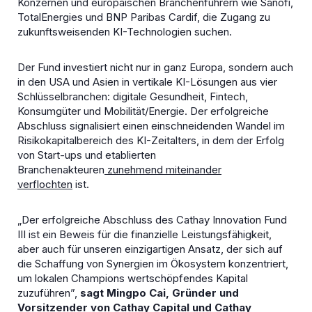
Konzernen und europäischen Branchenführern wie Sanofi,
TotalEnergies und BNP Paribas Cardif, die Zugang zu
zukunftsweisenden KI-Technologien suchen.
Der Fund investiert nicht nur in ganz Europa, sondern auch
in den USA und Asien in vertikale KI-Lösungen aus vier
Schlüsselbranchen: digitale Gesundheit, Fintech,
Konsumgüter und Mobilität/Energie. Der erfolgreiche
Abschluss signalisiert einen einschneidenden Wandel im
Risikokapitalbereich des KI-Zeitalters, in dem der Erfolg
von Start-ups und etablierten
Branchenakteuren
zunehmend miteinander
verflochten
ist.
„Der erfolgreiche Abschluss des Cathay Innovation Fund
III ist ein Beweis für die finanzielle Leistungsfähigkeit,
aber auch für unseren einzigartigen Ansatz, der sich auf
die Schaffung von Synergien im Ökosystem konzentriert,
um lokalen Champions wertschöpfendes Kapital
zuzuführen”,
sagt
Mingpo Cai, Gründer und
Vorsitzender von Cathay Capital und Cathay