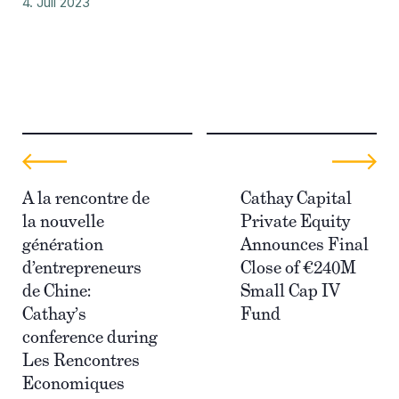
4. Juli 2023
A la rencontre de
Cathay Capital
la nouvelle
Private Equity
génération
Announces Final
d’entrepreneurs
Close of €240M
de Chine:
Small Cap IV
Cathay’s
Fund
conference during
Les Rencontres
Economiques