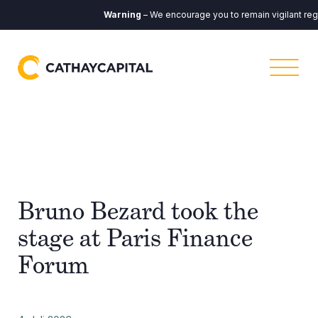
Warning
– We encourage you to remain vigilant reg
Bruno Bezard took the
stage at Paris Finance
Forum