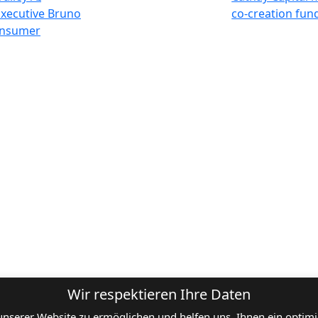
xecutive Bruno
co-creation fun
onsumer
nen
Bleiben Sie
balen
Wir respektieren Ihre Daten
n
nserer Website zu ermöglichen und helfen uns, Ihnen ein optimier