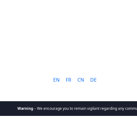
Sprache:
EN
FR
CN
DE
Warning
– We encourage you to remain vigilant regarding any communicatio