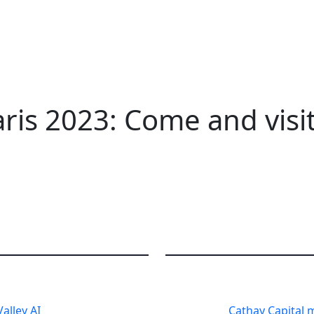
CN
ris 2023: Come and visit
alley AI
Cathay Capital 