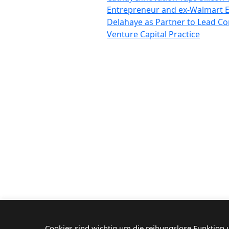
Entrepreneur and ex-Walmart E
Delahaye as Partner to Lead C
Venture Capital Practice
Wir investieren für ei
nachhaltigen und glo
Wandel
Kontakt
+33 1 42 25 28 00
+49 89 26 20 446 10
contact@cathay.fr
Theatinerstraße 7
52 Rue d’Anjou
80333 München
75008 Paris
Deutschland
France
Allgemeine rechtliche Informatione
Cookies sind wichtig um die reibungslose Funktion u