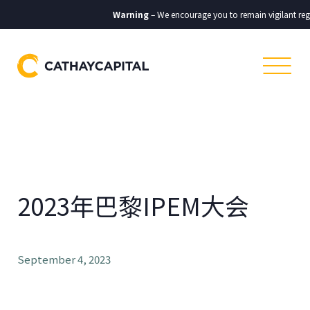
Warning
– We encourage you to remain vigilant reg
2023年巴黎IPEM大会
September 4, 2023