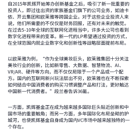
自2015年凯辉开始筹办创新基金之后，吸引了新一批重要的
投资人，即过往出资的家族基金们旗下的公司业务，如迪卡
侬、开云集团和欧莱雅等跨国企业。对于这些企业投资人来
说，他们所需要的不仅仅是财务回报，还有对未来的触觉。
在过去5-10年全球的互联网化进程当中，许多大公司也看到
数字化进程带来的变革。新一代的LP希望通过投资的方式，
在全球范围内就企业数字化和创新性等战略层面提前布局。
以欧莱雅为例，“作为全球美妆巨头，欧莱雅集团十分关注
美妆行业的创新，比如新零售、大数据、智慧物流、AI、
VR/AR、硬件等方向，而不仅仅局限于一个产品或一个配
方。国内的互联网新兴玩法层出不穷，欧莱雅也在不断探索
如何结合中国消费者的购买习惯调整产品和打法，更好触达
中国新一代消费者。”段兰春告诉36氪。
一方面，凯辉基金正在成为越来越多国际巨头贴近创新和中
国市场的重要触角；而另一方面，多年国际化布局垒砌的护
城河，也使凯辉基金自身成为国内VC市场中越来越独特的一
个存在。