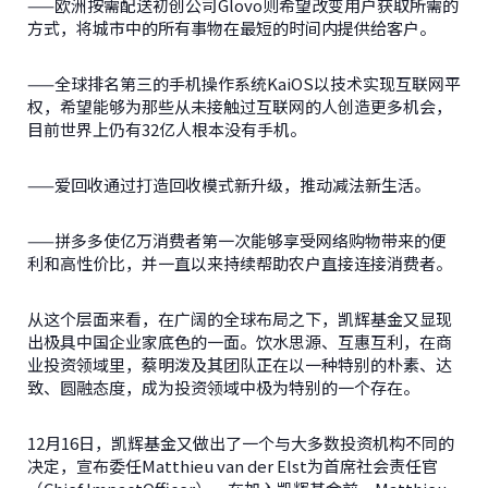
——欧洲按需配送初创公司Glovo则希望改变用户获取所需的
方式，将城市中的所有事物在最短的时间内提供给客户。
——全球排名第三的手机操作系统KaiOS以技术实现互联网平
权，希望能够为那些从未接触过互联网的人创造更多机会，
目前世界上仍有32亿人根本没有手机。
——爱回收通过打造回收模式新升级，推动减法新生活。
——拼多多使亿万消费者第一次能够享受网络购物带来的便
利和高性价比，并一直以来持续帮助农户直接连接消费者。
从这个层面来看，在广阔的全球布局之下，凯辉基金又显现
出极具中国企业家底色的一面。饮水思源、互惠互利，在商
业投资领域里，蔡明泼及其团队正在以一种特别的朴素、达
致、圆融态度，成为投资领域中极为特别的一个存在。
12月16日，凯辉基金又做出了一个与大多数投资机构不同的
决定，宣布委任Matthieu van der Elst为首席社会责任官