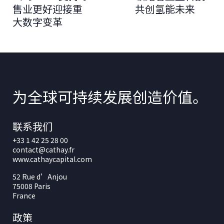
售业更好迎接重
共创氢能未来
大数字变革
为全球可持续发展创造价值。
联系我们
+33 1 42 25 28 00
contact@cathay.fr
www.cathaycapital.com
52 Rue d’Anjou
75008 Paris
France
政策