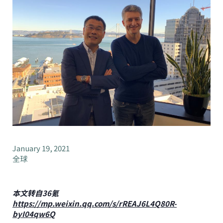
January 19, 2021
全球
本文转自36氪
https://mp.weixin.qq.com/s/rREAJ6L4Q80R-
byI04qw6Q