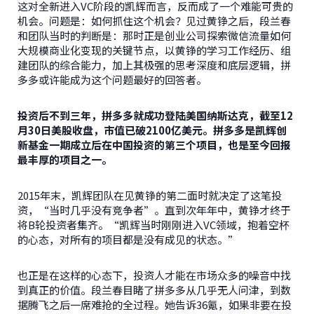
这对全新进入VC阶段的凯辉而言，反而成了一个难能可贵的
机会。问题是：如何抓住这个机会？见过黄铮之后，段兰春
和团队当时的判断是：那时正是创业公司探索微信流量如何
大规模商业化变现的关键节点，以黄铮的学习工作经历、组
建团队的综合能力，加上其极强的思考深度和底层逻辑，拼
多多或许能成为这个问题最好的回答者。
投资后不到三年，拼多多就成功登陆美国纳斯达克，截至12
月30日美股收盘，市值已破2100亿美元。拼多多是凯辉创
新基金一期成立后在中国投资的第三个项目，也是至今回报
最丰厚的项目之一。
2015年末，凯辉团队在见黄铮的第二面时就决定了这笔投
资，“当时几乎没有竞争者”。直到次年年中，黄铮才终于
将B轮投资者集齐。“凯辉当时刚刚进入VC领域，抱着空杯
的心态，对所有的项目都是没有成见的状态。”
也正是在这样的心态下，投资人才能在市场众多的噪音中找
到真正的价值。段兰春目睹了拼多多从几乎无人问津，到数
据腾飞之后一席难抢的全过程。她告诉36氪，如果非要在投