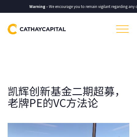
Warning
– We encourage you to remain vigilant regarding any communi
凯辉创新基金二期超募，
老牌PE的VC方法论