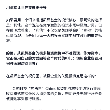
用资本让世界变得更平等
如果要用一个词来概括凯辉基金的投资核心，蔡明泼的选择
是：利他。这个说法在竞争激烈的投资市场中极为少见。但
在蔡明泼看来，“利他”不仅仅是凯辉基金所“宣称”的核
心价值观，而是团队每一天的投资实践中都在践行的重要标
准。
的确，从凯辉基金的很多投资案例中不难发现，作为资本，
它正在用自己的方式回答这个时代的叩问：创新企业应该用
何种面貌对待世界？
在凯辉基金的视角里，被投企业的关键投资点是这样的：
——金融科技“独角兽”Chime希望能够减轻传统银行业高
收费模式带给低收入消费者的负担，帮助更多无银行账户者
便捷地享受银行服务。