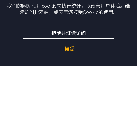
我们的网站使用cookie来执行统计，以改善用户体验。继
— 蔡明泼，凯辉基金创始人及董事长
续访问此网站，即表示您接受Cookie的使用。
拒绝并继续访问
接受
我们的价值观
目的
原则
我们团队
成就更好的自己的
让这个世界变得比我们发现它时更美好一点