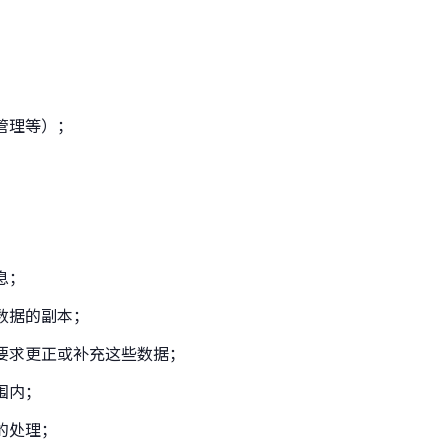
管理等）；
息；
数据的副本；
要求更正或补充这些数据；
围内；
的处理；