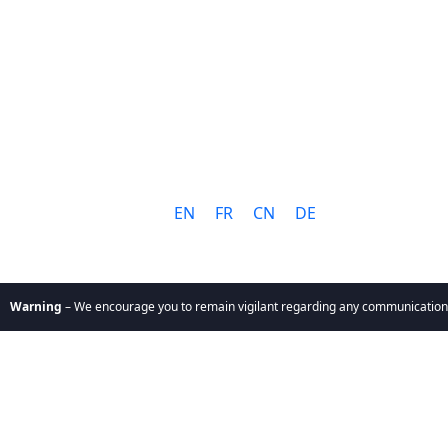
语言:
EN
FR
CN
DE
encourage you to remain vigilant regarding any communication you receive. Our