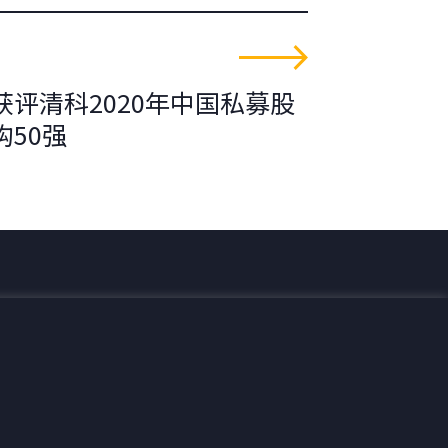
获评清科2020年中国私募股
构50强