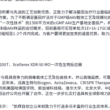
验积累与先进的工艺创新优势，正致力于解决基因治疗行业面临
方案。为了不断满足基因疗法对于GMP级AAV载体工艺及规模化的
次性技术”的1500平方米的cGMP AAV生产基地全面投产，将满
级AAV样品的迫切需求，目前最高可实现单批次1E+16-17GC或
产可缩短至1-2个月内完成，为客户赢得更加宝贵的速度优势，助
200T、Xcellerex XDR-50 MO一次性生物反应器
创新与极具竞争力的病毒载体工艺及包装技术，并以高端品质、可
派真生物与Biogen、AstraZeneca、CRISPR Therapeut
国际知名公司和美国哈佛医学院、新加坡科技局、清华大学、北京大学、
因治疗公司也开展了合作，正在一步步扎实打造具有全球影响力
表示：“凯辉自创立以来就致力于打造多元丰富的行业生态体系