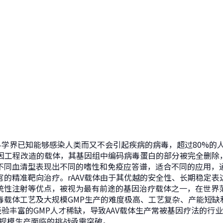
科学界已知能够感染人类而又不会引起疾病的病毒，超过80%的人
过基因工程改造的载体，其基因组中编码病毒蛋白的部分被完全删除
不同血清型表现出不同的嗜性和免疫应答谱，适合不同的应用，通
官的精准靶向治疗。rAAV载体由于其优越的安全性、长期稳定表
统性注射等优点，被视为最有前途的基因治疗载体之一，在世界
毒载体工艺及大规模GMP生产的难度极高、工艺复杂、产能短缺
经验丰富的GMP人才稀缺，导致AAV载体生产常被基因疗法的行
大规模生产面临的挑战亟需突破。