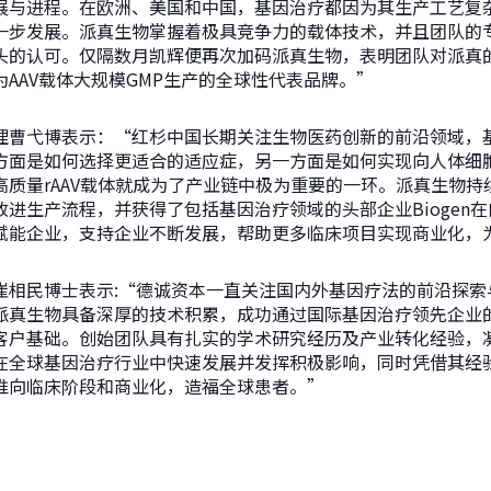
展与进程。在欧洲、美国和中国，基因治疗都因为其生产工艺复
一步发展。派真生物掌握着极具竞争力的载体技术，并且团队的
头的认可。仅隔数月凯辉便再次加码派真生物，表明团队对派真
AAV载体大规模GMP生产的全球性代表品牌。”
理曹弋博表示：“红杉中国长期关注生物医药创新的前沿领域，
方面是如何选择更适合的适应症，另一方面是如何实现向人体细
质量rAAV载体就成为了产业链中极为重要的一环。派真生物持续
进生产流程，并获得了包括基因治疗领域的头部企业Biogen
赋能企业，支持企业不断发展，帮助更多临床项目实现商业化，
崔相民博士表示:“德诚资本一直关注国内外基因疗法的前沿探索
派真生物具备深厚的技术积累，成功通过国际基因治疗领先企业
客户基础。创始团队具有扎实的学术研究经历及产业转化经验，
在全球基因治疗行业中快速发展并发挥积极影响，同时凭借其经
推向临床阶段和商业化，造福全球患者。”