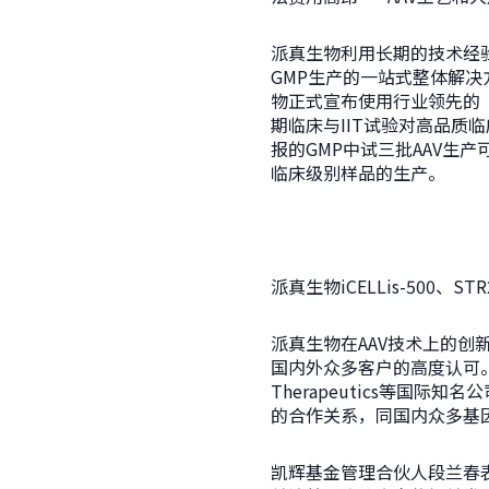
派真生物利用长期的技术经
GMP生产的一站式整体解决
物正式宣布使用行业领先的“一
期临床与IIT试验对高品质临床
报的GMP中试三批AAV生
临床级别样品的生产。
派真生物iCELLis-500、STR
派真生物在AAV技术上的
国内外众多客户的高度认可。近年来，
Therapeutics等
的合作关系，同国内众多基
凯辉基金管理合伙人段兰春