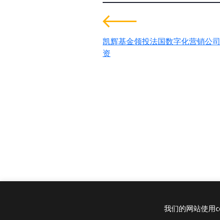
凯辉基金领投法国数字化营销公司im
资
为全球可持续发展创造
值。
联系我们
+33 1 42 25 28 00
52 Rue d’Anjou
contact@cathay.fr
75008 Paris
www.cathaycapital.com
France
政策
我们的网站使用c
Cookies政策
隐私