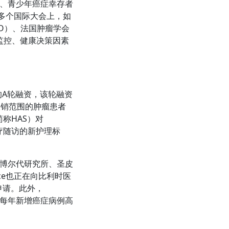
童、青少年癌症幸存者
的多个国际大会上，如
MO）、法国肿瘤学会
程监控、健康决策因素
欧元的A轮融资，该轮融资
系报销范围的肿瘤患者
简称HAS）对
瘤医疗随访的新护理标
斯·博尔代研究所、圣皮
ce也正在向比利时医
系的申请。此外，
德国每年新增癌症病例高