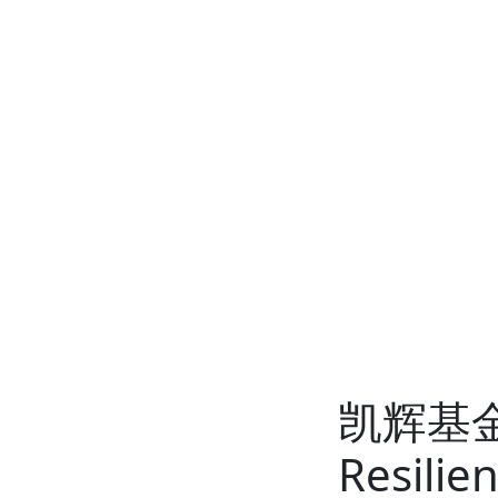
凯辉基
Resil