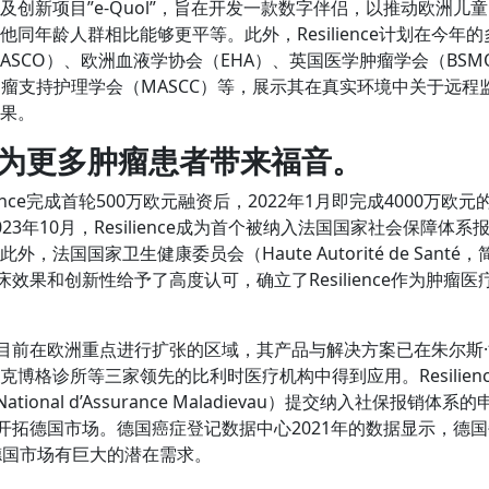
及创新项目”e-Quol”，旨在开发一款数字伴侣，以推动欧洲儿
同年龄人群相比能够更平等。此外，Resilience计划在今年
ASCO）、欧洲血液学协会（EHA）、英国医学肿瘤学会（BS
际肿瘤支持护理学会（MASCC）等，展示其在真实环境中关于远
果。
为更多肿瘤患者带来福音。
ilience完成首轮500万欧元融资后，2022年1月即完成4000万
23年10月，Resilience成为首个被纳入法国国家社会保障体
，法国国家卫生健康委员会（Haute Autorité de Santé，
品的临床效果和创新性给予了高度认可，确立了Resilience作为肿
ence目前在欧洲重点进行扩张的区域，其产品与解决方案已在朱尔
博格诊所等三家领先的比利时医疗机构中得到应用。Resilien
 National d’Assurance Maladievau）提交纳入社保报销体
也在积极开拓德国市场。德国癌症登记数据中心2021年的数据显示，
德国市场有巨大的潜在需求。