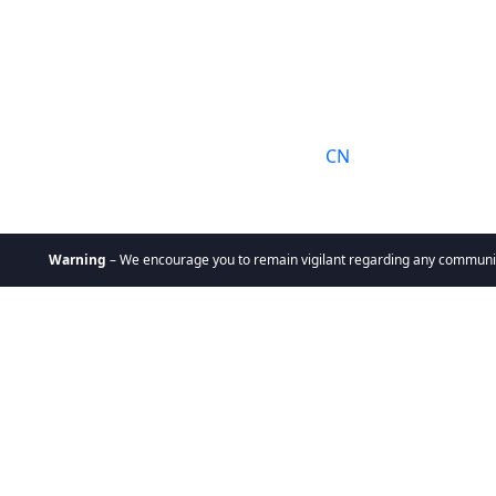
语言:
CN
arning
– We encourage you to remain vigilant regarding any communication you