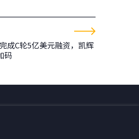
ta完成C轮5亿美元融资，凯辉
加码