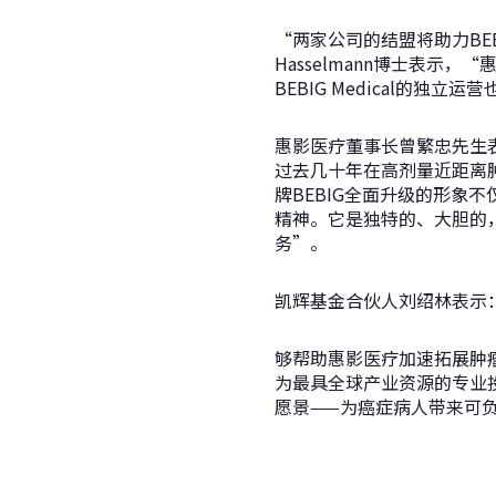
“两家公司的结盟将助力BEB
Hasselmann博士表
BEBIG Medical的
惠影医疗董事长曾繁忠先生
过去几十年在高剂量近距离肿
牌BEBIG全面升级的形
精神。它是独特的、大胆的，很
务”。
凯辉基金合伙人刘绍林表示
够帮助惠影医疗加速拓展肿
为最具全球产业资源的专业
愿景——为癌症病人带来可