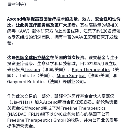
量控制等）。
Ascend
希望提高基因治疗技术的质量、效力、安全性和性价
比，让此类医疗服务惠及更广大患者。
其在高质量的腺相关
病毒（AAV）载体研究方向上具备优势，汇集了约120名跨领
域专家组成的资深团队，拥有丰富的AAV工艺和临床开发经
验。
这是
凯辉全球医疗基金
在英国的首次投资。
该支基金专注于
投资医疗健康、生命科学和科技领域，自2022年5月设立以
来已投资
Tissium
（法国/美国）、
Kojin Therapeutics
（美
国）、Initiate（美国）、
Moon Surgical
（法国/美国）和
Ganymed Robotics（法国）等创业公司。
作为此次交易的一部分，凯辉全球医疗基金合伙人夏嘉仪
（Jia-Yi Har）加入Ascend董事会担任观察员。新轮融资相
关资金推动Ascend完成了对Freeline Therapeutics
(NASDAQ: FRLN)旗下以CMC业务为核心的德国子公司
Freeline Therapeutics GmbH的收购，并为公司业务发展
提供运营资金。