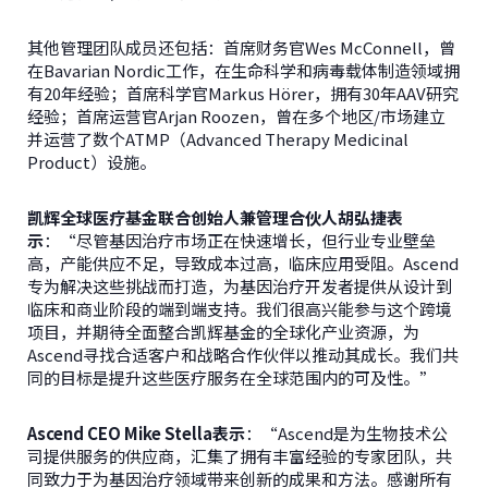
其他管理团队成员还包括：首席财务官Wes McConnell，曾
在Bavarian Nordic工作，在生命科学和病毒载体制造领域拥
有20年经验；首席科学官Markus Hörer，拥有30年AAV研究
经验；首席运营官Arjan Roozen，曾在多个地区/市场建立
并运营了数个ATMP（Advanced Therapy Medicinal
Product）设施。
凯辉全球医疗基金联合创始人兼管理合伙人胡弘捷表
示
：“尽管基因治疗市场正在快速增长，但行业专业壁垒
高，产能供应不足，导致成本过高，临床应用受阻。Ascend
专为解决这些挑战而打造，为基因治疗开发者提供从设计到
临床和商业阶段的端到端支持。我们很高兴能参与这个跨境
项目，并期待全面整合凯辉基金的全球化产业资源，为
Ascend寻找合适客户和战略合作伙伴以推动其成长。我们共
同的目标是提升这些医疗服务在全球范围内的可及性。”
Ascend CEO Mike Stella
表示
：“Ascend是为生物技术公
司提供服务的供应商，汇集了拥有丰富经验的专家团队，共
同致力于为基因治疗领域带来创新的成果和方法。感谢所有