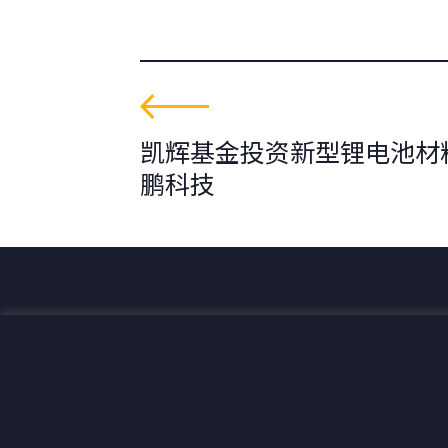
凯辉基金投资新型锂电池材
鹏科技
为全球可持续发展创造价值。
联系我们
+33 1 42 25 28 00
52 Rue d’Anjou
contact@cathay.fr
75008 Paris