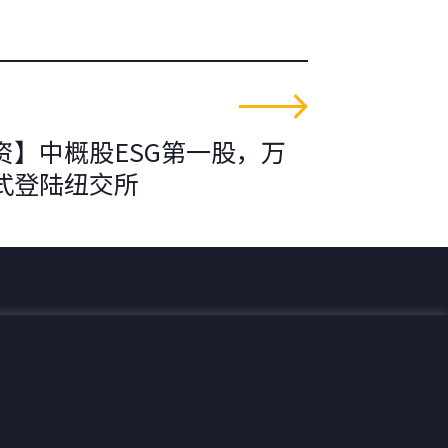
资】中概股ESG第一股，万
式登陆纽交所