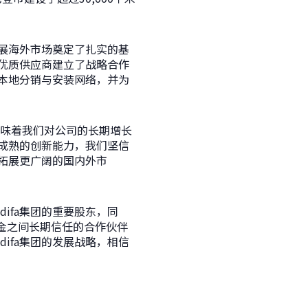
拓展海外市场奠定了扎实的基
统优质供应商建立了战略合作
建本地分销与安装网络，并为
，意味着我们对公司的长期增长
为成熟的创新能力，我们坚信
手拓展更广阔的国内外市
为medifa集团的重要股东，同
基金之间长期信任的合作伙伴
ifa集团的发展战略，相信