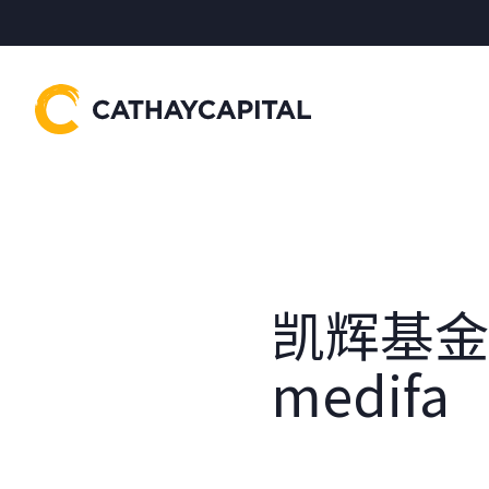
凯辉基金
medifa