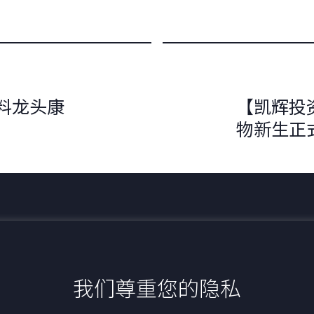
料龙头康
【凯辉投
物新生正
最新动态
我们尊重您的隐私