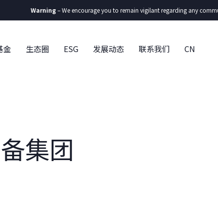
Warning
– We encourage you to remain vigilant regarding any communicatio
基金
生态圈
ESG
发展动态
联系我们
CN
设备集团