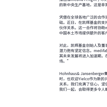
的新中央生产基地，这是非
凭借在全球各地广泛的合作资
础。近日，在凯辉基金的支持
伙伴关系。这一合作将协助m
中国本土市场提供额外的客
对此，凯辉基金创始人及董事
潜力抱有坚定信念。medi
其未来发展将进入加速期。在
场。”
Hohnhaus& Jansenb
时，也欢迎Yielco作为
关系，我们充满了信心，坚信
我们一起，会取得更多令人