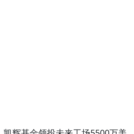
风险投资
生态圈
生态圈
投资企业
支持服务
投资案例
ESG
可持续投
资
基金会
发展动态
联系我们
CN
凯辉基金领投未来工场5500万美