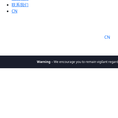
联系我们
CN
语言:
CN
Warning
– We encourage you to remain vigilant regarding
关于我们
为何选择
凯辉
使命与价
值观
凯辉团队
凯辉基金
私募股权