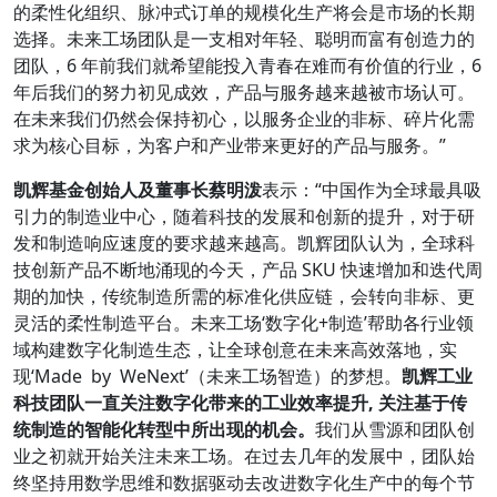
的柔性化组织、脉冲式订单的规模化⽣产将会是市场的长期
选择。未来⼯场团队是⼀支相对年轻、聪明⽽富有创造⼒的
团队，6 年前我们就希望能投⼊青春在难⽽有价值的⾏业，6
年后我们的努⼒初见成效，产品与服务越来越被市场认可。
在未来我们仍然会保持初⼼，以服务企业的非标、碎片化需
求为核⼼目标，为客户和产业带来更好的产品与服务。”
凯辉基金创始人及董事长蔡明泼
表示：“中国作为全球最具吸
引力的制造业中心，随着科技的发展和创新的提升，对于研
发和制造响应速度的要求越来越高。凯辉团队认为，全球科
技创新产品不断地涌现的今天，产品 SKU 快速增加和迭代周
期的加快，传统制造所需的标准化供应链，会转向非标、更
灵活的柔性制造平台。未来工场‘数字化+制造’帮助各行业领
域构建数字化制造生态，让全球创意在未来高效落地，实
现‘Made by WeNext’（未来工场智造）的梦想。
凯辉工业
科技团队一直关注数字化带来的工业效率提升, 关注基于传
统制造的智能化转型中所出现的机
会。
我们从雪源和团队创
业之初就开始关注未来工场。在过去几年的发展中，团队始
终坚持用数学思维和数据驱动去改进数字化生产中的每个节