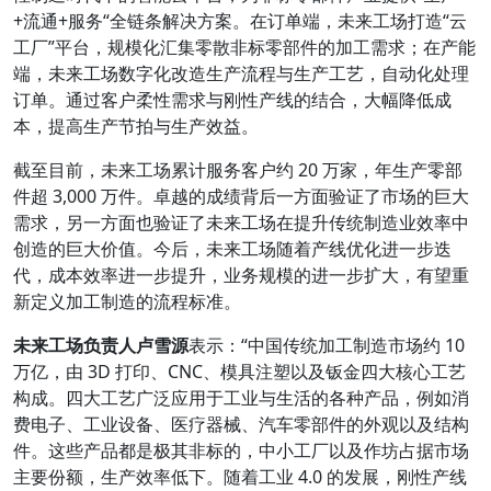
+流通+服务“全链条解决⽅案。在订单端，未来⼯场打造“云
⼯厂”平台，规模化汇集零散非标零部件的加⼯需求；在产能
端，未来⼯场数字化改造⽣产流程与⽣产⼯艺，自动化处理
订单。通过客户柔性需求与刚性产线的结合，⼤幅降低成
本，提⾼⽣产节拍与⽣产效益。
截⾄目前，未来⼯场累计服务客户约 20 万家，年⽣产零部
件超 3,000 万件。卓越的成绩背后⼀⽅面验证了市场的巨⼤
需求，另⼀⽅面也验证了未来⼯场在提升传统制造业效率中
创造的巨⼤价值。今后，未来⼯场随着产线优化进⼀步迭
代，成本效率进⼀步提升，业务规模的进⼀步扩⼤，有望重
新定义加⼯制造的流程标准。
未来⼯场负责⼈卢雪源
表示：“中国传统加⼯制造市场约 10
万亿，由 3D 打印、CNC、模具注塑以及钣⾦四⼤核⼼⼯艺
构成。四⼤⼯艺⼴泛应用于⼯业与⽣活的各种产品，例如消
费电⼦、⼯业设备、医疗器械、汽车零部件的外观以及结构
件。这些产品都是极其非标的，中小⼯厂以及作坊占据市场
主要份额，⽣产效率低下。随着⼯业 4.0 的发展，刚性产线