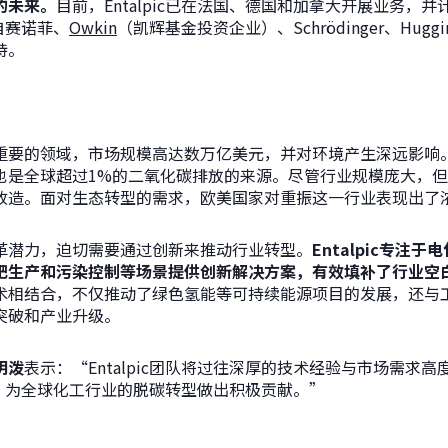
的未来。
目前，Entalpic已在法国、德国和加拿大开展业务，
来自赛诺菲、
Owkin
（凯辉基金投资企业）、Schrödinger、
Huggi
持。
重要的领域，市场规模高达数万亿美元，并对环境产生深远影响
也是全球超过1%的二氧化碳排放的来源。尽管行业规模庞大，
改造。面对生态转型的需求，欧美国家对重振这一行业表现出了
革潜力，迫切需要通过创新来推动行业转型。
Entalpic专注
肥生产和污染控制等场景提供创新解决方案，有效填补了行业空
术相结合，不仅推动了绿色氢能等可持续能源项目的发展，还与
突破和产业升级。
明泼
表示：“Entalpic团队将过往深厚的技术经验与市场需求
携手，为全球化工行业的脱碳转型做出积极贡献。”