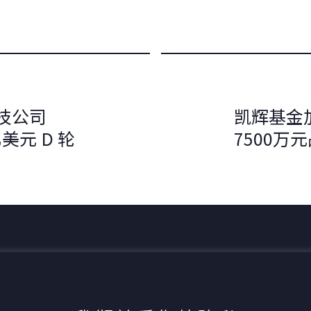
技公司
凯辉基金
 亿美元 D 轮
7500万
最新动态