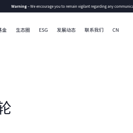
Warning
– We encourage you to remain vigilant regarding any communication yo
基金
生态圈
ESG
发展动态
联系我们
CN
子轮