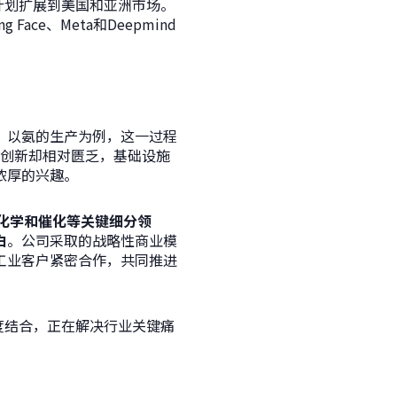
并计划扩展到美国和亚洲市场。
ng Face
、Meta和Deepmind
。以氨的生产为例，这一过程
但创新却相对匮乏，基础设施
浓厚的兴趣。
于电化学和催化等关键细分领
白
。公司采取的战略性商业模
工业客户紧密合作，共同推进
高度结合，正在解决行业关键痛