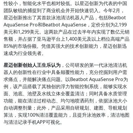
性较小，智能化水平也相对较低。以星迈创新为代表的中国
团队敏锐的捕捉到了商业机会并开始快速切入。今年2月，
星迈创新推出了其首款泳池清洁机器人产品，包括Beatbot
AquaSense Pro和Beatbot AquaSense，定价分别为2,199
美元和1,299美元。这两款产品在过去半年内实现了数亿元销
售额，并占据了亚马逊平台上1,400美元及以上档位高端产品
85%的市场份额。凭借其强大的技术创新能力，星迈创新迅
速成为行业领先者。
星迈创新创始人王生乐认为
，公司研发的第一代泳池清洁机
器人的创新性在行业中具备颠覆性能力，充分挖掘到用户需
求痛点，并能解决痛点问题。以Beatbot AquaSense Pro为
例，该产品搭载了其独创的浮力智能控制系统，能够实现水
面、池底、池壁及水线立体全覆盖清洁；同时具备水质管理
功能，能在清洁过程动态、均匀地喷洒药剂，依据泳池大小
自动调整剂量；此外，产品采用自研规划、建图、导航规划
算法，实现100%清洁覆盖能力，且提升泳池效率，清洁地图
与清洁记录手机APP可视化。