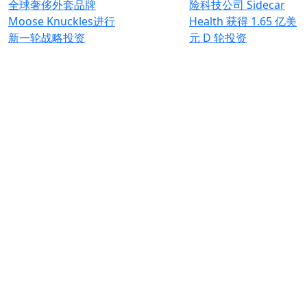
全球奢侈外套品牌
险科技公司 Sidecar
Moose Knuckles进行
Health 获得 1.65 亿美
新一轮战略投资
元 D 轮投资
为全球可持续发展创造价值。
联系我们
+33 1 42 25 28 00
contact@cathay.fr
www.cathaycapital.com
52 Rue d’Anjou
75008 Paris
France
政策
Cookies政策
监管通知