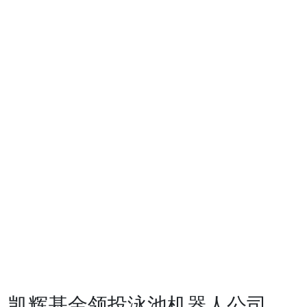
风险投资
生态圈
生态圈
投资企业
支持服务
投资案例
ESG
可持续投
资
基金会
发展动态
联系我们
CN
凯辉基金领投泳池机器人公司