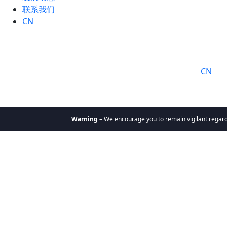
联系我们
CN
语言:
CN
Warning
– We encourage you to remain vigilant regarding
关于我们
为何选择
凯辉
使命与价
值观
凯辉团队
凯辉基金
私募股权