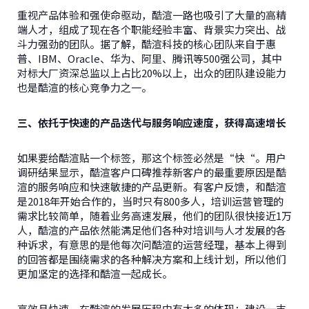
重视产品体验和强使命驱动，酷渲一路也吸引了大量的高精
端人才，组成了现在各个职能经验丰富、背景实力突出、战
斗力强劲的团队。据了解，酷渲科技的核心团队来自于惠
普、IBM、Oracle、华为、阿里、腾讯等500强公司，其中
对标大厂资深总监以上占比20%以上，出众的团队建设能力
也是酷渲的核心竞争力之一。
三、依托于快速的产品迭代与服务响应速度，获得高速增长
如果要给酷渲贴一个标签，那这个标签必然是“快“。用户
调研结果显示，酷渲客户口碑推荐新客户的最重要原因是酷
渲的服务响应和快速敏捷的产品更新。有客户反馈，和酷渲
是2018年开始合作的，当时只有800多人，培训运营管理的
需求比较简单，随着业务高速发展，他们的团队很快接近1万
人，酷渲的产品依然能满足他们各种对培训与人才发展的各
种诉求，有意思的是他每次问酷渲的运营经理，基本上得到
的回答都是围绕需求的各种解决方案和上线计划，所以他们
更加坚定的选择和酷渲一起成长。
高效且快速，在酷渲的发展历程中有太多的体现：建设一支