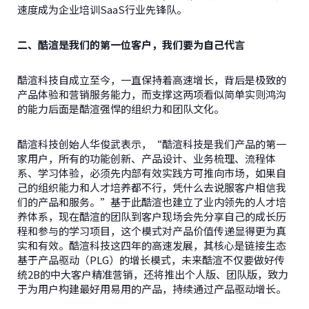
速度成为企业培训SaaS行业先锋队。
二、酷渲是我们的第一位客户，我们要为自己代言
酷渲科技自成立至今，一直保持着高速增长，背后是极致的
产品体验和营销服务能力，而支撑这两项看似简单实则鸿沟
的能力后面是酷渲强悍的组织力和团队文化。
酷渲科技创始人华俊武表示，“酷渲科技是我们产品的第一
家用户，所有的功能创新、产品设计、业务梳理、流程体
系、学习体验，必须先内部有效实践方可推向市场，如果自
己的组织能力和人才培养都不行，凭什么去说服客户相信我
们的产品和服务。”基于此酷渲也建立了业内领先的人才培
养体系，现在酷渲的团队到客户现场会先分享自己的成长历
程和参与的学习项目，这个模式对产品价值传递显得更为真
实和有效。酷渲科技这四年的高速发展，其核心是链接生态
基于产品驱动（PLG）的增长模式，未来酷渲不仅要做好传
统2B的中大客户精准营销，还将推出个人版、团队版，致力
于为用户构建最好用易用的产品，持续通过产品驱动增长。