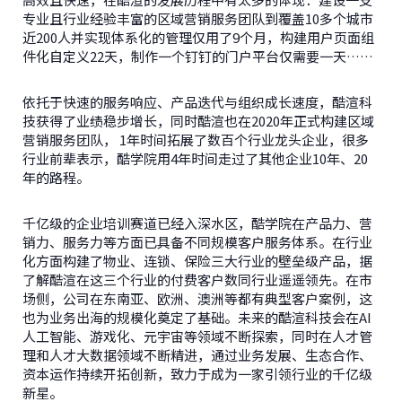
专业且行业经验丰富的区域营销服务团队到覆盖10多个城市
近200人并实现体系化的管理仅用了9个月，构建用户页面组
件化自定义22天，制作一个钉钉的门户平台仅需要一天……
依托于快速的服务响应、产品迭代与组织成长速度，酷渲科
技获得了业绩稳步增长，同时酷渲也在2020年正式构建区域
营销服务团队， 1年时间拓展了数百个行业龙头企业，很多
行业前辈表示，酷学院用4年时间走过了其他企业10年、20
年的路程。
千亿级的企业培训赛道已经入深水区，酷学院在产品力、营
销力、服务力等方面已具备不同规模客户服务体系。在行业
化方面构建了物业、连锁、保险三大行业的壁垒级产品，据
了解酷渲在这三个行业的付费客户数同行业遥遥领先。在市
场侧，公司在东南亚、欧洲、澳洲等都有典型客户案例，这
也为业务出海的规模化奠定了基础。未来的酷渲科技会在AI
人工智能、游戏化、元宇宙等领域不断探索，同时在人才管
理和人才大数据领域不断精进，通过业务发展、生态合作、
资本运作持续开拓创新，致力于成为一家引领行业的千亿级
新星。