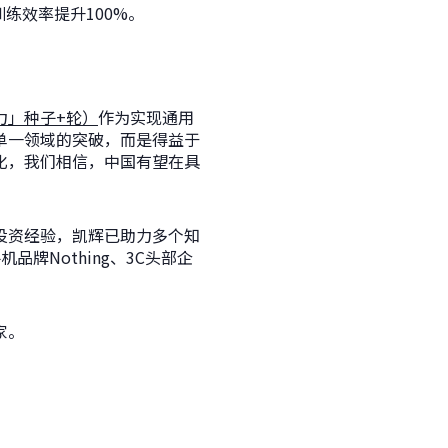
练效率提升100%。
力」种子+轮）
作为实现通用
单一领域的突破，而是得益于
化，我们相信，中国有望在具
境投资经验，凯辉已助力多个知
品牌Nothing、3C头部企
家。