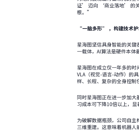
证’ 迈向 ‘商业落地’ 
根。”
“一脑多形” ，
构建技术护
星海图坚信具身智能的关键
一载体，AI算法是硬件本
星海图在成立仅一年多的时
VLA（视觉-语言-动作）
样、长程、复杂的全身控制
同时星海图正在进一步加大
习成本可下降10倍以上，
为破解数据瓶颈，公司自主构建
三维重建。这意味着机器人