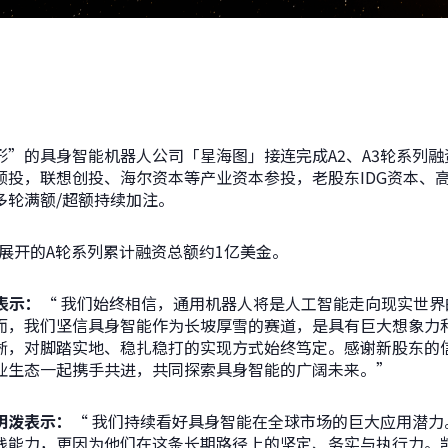
”的具身智能机器人公司「星海图」接连完成A2、A3轮系列融
领投，联想创投、海尔资本等产业资本参投，老股东IDG资本、
多轮满额/超额持续加注。
5年展开的A轮系列累计融资总额约1亿美金。
表示：
“
我们始终相信，通用机器人将是人工智能走向现实世界
而，我们坚信具身智能作为长坡厚雪的赛道，是具有巨大想象力
晰，对脚踏实地、稳扎稳打的实现方式始终笃定。感谢新股东的
业生态一起携手共进，共同探索具身智能的广阔未来。
”
明泼
表示：
“ 我们持续看好具身智能在全球市场的巨大应用潜力
栈能力，更因为他们在这条长期路径上的坚定、务实与执行力。凯