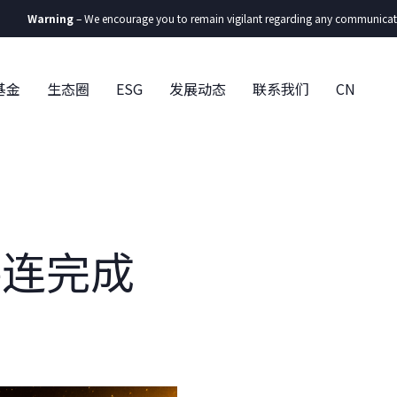
rning
– We encourage you to remain vigilant regarding any communication you re
基金
生态圈
ESG
发展动态
联系我们
CN
接连完成