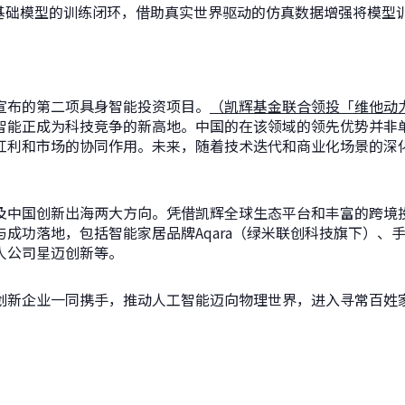
基础模型的训练闭环，借助真实世界驱动的仿真数据增强将模型训
宣布的第二项具身智能投资项目。
（
凯辉基金联合领投「维他动
智能正成为科技竞争的新高地。中国的在该领域的领先优势并非
红利和市场的协同作用。未来，随着技术迭代和商业化场景的深
硬件及中国创新出海两大方向。凭借凯辉全球生态平台和丰富的跨
与成功落地，包括智能家居品牌
Aqara
（绿米联创科技旗下）、手机
人公司
星迈
创新等。
创新企业一同携手，推动人工智能迈向物理世界，进入寻常百姓