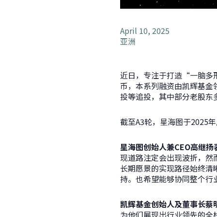
April 10, 2025
亚洲
近日，专注于打造“一脑多形
币，本系列融资由
凯辉基金
投等追投，其中部分老股东
截至A3轮，星海图于202
星海图创始人兼CEO高继扬
现道路注定会出现波折，然
长期愿景的实现路径始终清
持。也希望能够协同整个行
凯辉基金创始人及董事长
蔡
为他们展现出行业领先的全