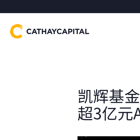
凯辉基金
超3亿元A