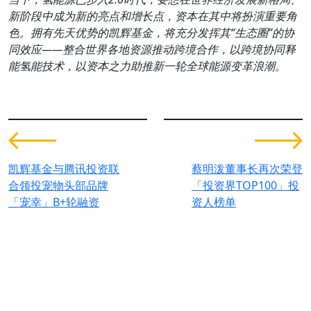
新阶段中成为新的亮点和增长点，资本在其中将扮演重要角
色。拥有先天优势的凯辉基金，将充分发挥其
“
生态圈
”
的协
同效应
——
整合世界各地资源推动跨境合作，以跨境协同释
能氢能技术，以资本之力助推新一轮全球能源变革浪潮。
凯辉基金与腾讯投资联
蔡明泼董事长再次荣登
合领投宠物头部品牌
「投资界TOP100」投
「宠幸」B+轮融资
资人榜单
为全球可持续发展创造价值。
联系我们