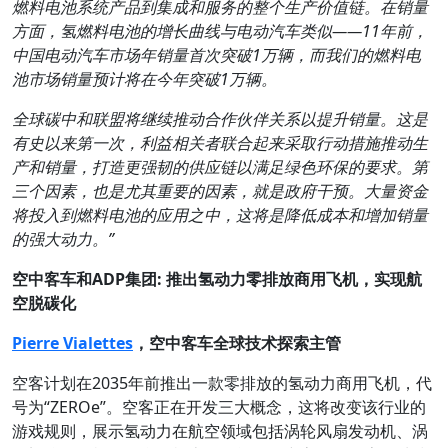
燃料电池系统产品到集成和服务的整个生产价值链。在销量
方面，氢燃料电池的增长曲线与电动汽车类似——11
年前，
中国电动汽车市场年销量首次突破1
万辆，而我们的燃料电
池市场销量预计将在今年突破1
万辆。
全球碳中和联盟将继续推动合作伙伴关系以提升销量。这是
有史以来第一次，利益相关者联合起来采取行动措施推动生
产和销量，打造更强韧的供应链以满足绿色环保的要求。第
三个因素，也是尤其重要的因素，就是政府干预。大量资金
将投入到燃料电池的应用之中，这将是降低成本和增加销量
的强大动力。”
空中客车和ADP
集团:
推出氢动力零排放商用飞机，实现航
空脱碳化
Pierre Vialettes
，空中客车全球技术探索主管
空客计划在2035年前推出一款零排放的氢动力商用飞机，代
号为“ZEROe”。空客正在开发三大概念，这将改变该行业的
游戏规则，展示氢动力在航空领域包括涡轮风扇发动机、涡