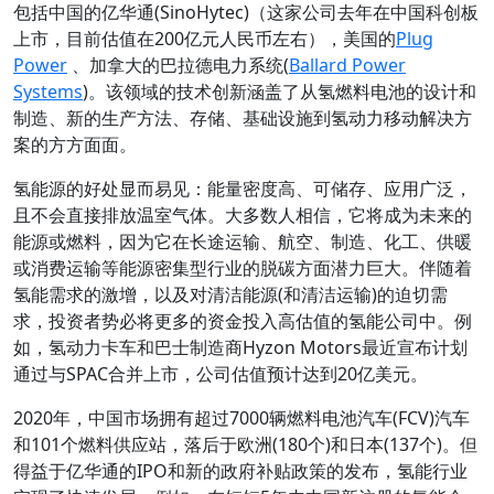
包括中国的亿华通(SinoHytec)（这家公司去年在中国科创板
上市，目前估值在200亿元人民币左右），美国的
Plug
Power
、加拿大的巴拉德电力系统(
Ballard Power
Systems
)。该领域的技术创新涵盖了从氢燃料电池的设计和
制造、新的生产方法、存储、基础设施到氢动力移动解决方
案的方方面面。
氢能源的好处显而易见：能量密度高、可储存、应用广泛，
且不会直接排放温室气体。大多数人相信，它将成为未来的
能源或燃料，因为它在长途运输、航空、制造、化工、供暖
或消费运输等能源密集型行业的脱碳方面潜力巨大。伴随着
氢能需求的激增，以及对清洁能源(和清洁运输)的迫切需
求，投资者势必将更多的资金投入高估值的氢能公司中。例
如，氢动力卡车和巴士制造商Hyzon Motors最近宣布计划
通过与SPAC合并上市，公司估值预计达到20亿美元。
2020年，中国市场拥有超过7000辆燃料电池汽车(FCV)汽车
和101个燃料供应站，落后于欧洲(180个)和日本(137个)。但
得益于亿华通的IPO和新的政府补贴政策的发布，氢能行业