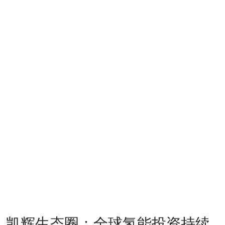
风险投资
生态圈
生态圈
投资企业
支持服务
投资案例
ESG
可持续投
资
基金会
发展动态
联系我们
CN
凯辉生态圈：全球氢能投资持续