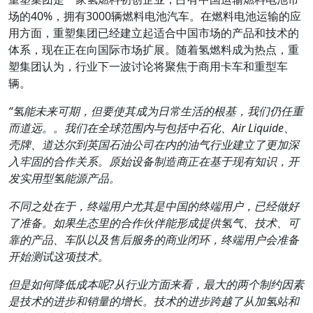
场的40%，拥有3000辆燃料电池汽车。在燃料电池运输的应
用方面，重塑集团已经建立起适合中国市场的产品和技术的
体系，现在正在向国际市场扩展。随着氢燃料成为热点，重
塑集团认为，行业下一波讨论将聚焦于商用卡车和重型车
辆。
“
氢能未来可期，但要使其成为日常生活的根基，我们仍任重
而道远。。我们在全球范围内与包括中石化、Air Liquide
、
壳牌、道达尔到英国石油公司在内的油气行业建立了更加深
入牢固的合作关系。原始设备制造商正在基于现有知识，开
发实用型氢能源产品。
不同之处在于，终端用户尤其是中国的终端用户，已经做好
了准备。如果生态里的合作伙伴能形成提供氢气、技术、可
靠的产品、车队以及售后服务的商业闭环，终端用户会准备
开始测试这项技术。
但是如何降低成本呢?
从行业方面来看，最大的两个制约因素
是技术的进步和销量的增长。技术的进步跨越了从加氢站和