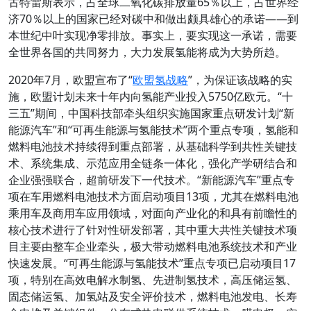
古特雷斯表示，占全球二氧化碳排放量65％以上，占世界经
济70％以上的国家已经对碳中和做出颇具雄心的承诺——到
本世纪中叶实现净零排放。事实上，要实现这一承诺，需要
全世界各国的共同努力，大力发展氢能将成为大势所趋。
2020年7月，欧盟宣布了“
欧盟氢战略
”，为保证该战略的实
施，欧盟计划未来十年内向氢能产业投入5750亿欧元。“十
三五”期间，中国科技部牵头组织实施国家重点研发计划“新
能源汽车”和“可再生能源与氢能技术”两个重点专项，氢能和
燃料电池技术持续得到重点部署，从基础科学到共性关键技
术、系统集成、示范应用全链条一体化，强化产学研结合和
企业强强联合，超前研发下一代技术。“新能源汽车”重点专
项在车用燃料电池技术方面启动项目13项，尤其在燃料电池
乘用车及商用车应用领域，对面向产业化的和具有前瞻性的
核心技术进行了针对性研发部署，其中重大共性关键技术项
目主要由整车企业牵头，极大带动燃料电池系统技术和产业
快速发展。“可再生能源与氢能技术”重点专项已启动项目17
项，特别在高效电解水制氢、先进制氢技术，高压储运氢、
固态储运氢、加氢站及安全评价技术，燃料电池发电、长寿