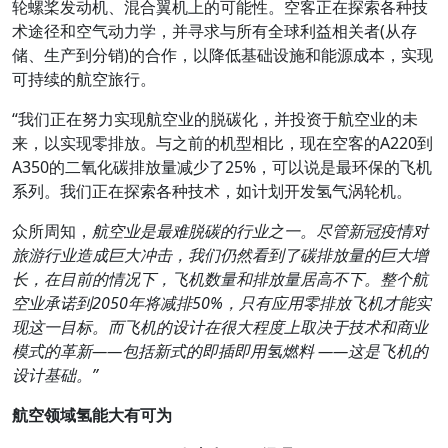
轮螺桨发动机、混合翼机上的可能性。空客正在探索各种技
术途径和空气动力学，并寻求与所有全球利益相关者(从存
储、生产到分销)的合作，以降低基础设施和能源成本，实现
可持续的航空旅行。
“我们正在努力实现航空业的脱碳化，并投资于航空业的未
来，以实现零排放。与之前的机型相比，现在空客的A220到
A350的二氧化碳排放量减少了25%，可以说是最环保的飞机
系列。我们正在探索各种技术，如计划开发氢气涡轮机。
众所周知，
航空业是最难脱碳的行业之一。尽管新冠疫情对
旅游行业造成巨大冲击，我们仍然看到了碳排放量的巨大增
长，在目前的情况下，飞机数量和排放量居高不下。整个航
空业承诺到2050
年将减排50%
，只有应用零排放飞机才能实
现这一目标。而飞机的设计在很大程度上取决于技术和商业
模式的革新——
包括新式的即插即用氢燃料 ——
这是飞机的
设计基础。”
航空领域氢能大有可为