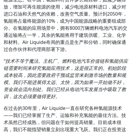
放，增加可再生能源的使用，减少电池原材料进口，减少对
进口石油和天然气的依赖，改善空气质量。预计到2050年，
氢能将占最终能源的10%，成为中国能源战略的重要组成部
分。在氢能的应用场景中，拥有8000万辆燃料电池汽车的交
通运输将占一半，其余的氢能将用于建筑供暖、工业、化学
和材料。Air Liquide布局的重点是生产和分销，同时确保通
过合作伙伴和代理商部署下游。
“
技术不等于魔法。主机厂、燃料电池汽车价值链和氢能供应
链需要时间来研究氢能应用技术，这是很正常的。初始阶段
成本较高，因此需要政府干预或监管来刺激市场的数量和规
模。我们不能进展得太远、太快，因为如果一开始做不好，
资金就会流向别处。我们已经从电动汽车发展当中吸取了教
训，这次必须要做得更好。
在过去的30年里，Air Liquide一直在研究各种氢能源技术
——我们已经掌握了生产、运输和补充氢能的最佳方法。技
术虽然已经成熟，但问题在于如何提高销量。目前成本很
高，我们不能指望销量立刻出现重大飞跃。我们正在投资这