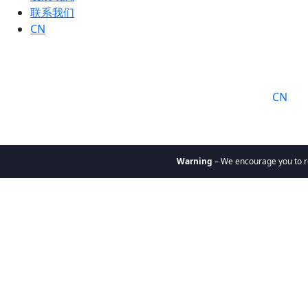
联系我们
CN
语言:
CN
Warning
– We encourage you to remain vigilant
关于我们
为何选择
凯辉
使命与价
值观
凯辉团队
凯辉基金
私募股权