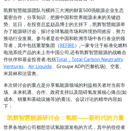
凯辉智慧能源团队与横跨三大洲的财富500强能源企业生态
紧密合作，分享知识，把握中国和世界能源未来的关键趋
势。近日，在投资总监赵晶博士的主持下，凯辉智慧能源举
办了能源研讨会，探讨全球氢能市场和跨境协同效应，努力
推动行业发展。参与者是在中国和欧洲市场中各行各业的领
导者，其中包括重塑集团（
REFIRE
）,一家专注于标准化燃料
电池系统产品的未上市中国公司,还有凯辉智慧能源的战略合
作伙伴和基金投资者,包括
Total，
Total Carbon Neutrality
Ventures
、
Air Liquide
、Groupe ADP(巴黎机场)、空客、
米其林和法雷奥。
本次研讨会的重点是分享氢能源领域的利益相关者对当前市
场、未来机遇、合作、政府支持以及阻碍氢发展核心痛点(如
成本、销量和基础设施等)的看法。会议讨论的精华内容如
下：
凯辉智慧能源研讨会：氢能——
新时代的力量
世界各地的公司都想尝试氢能源发电的方式，其中的佼佼者