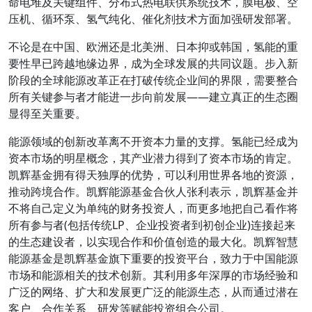
命电堆及关键组件、分布式热电联供系统技术，膜电极、空
压机、循环泵、氢气纯化、催化剂技术方面加强研发部署。
不论是在中国、欧洲还是北美洲、日本抑或韩国，氢能的重
要性早已跨越地缘边界，成为全球发展的共同议题。步入新
阶段的全球能源改革正在打破传统企业间的界限，需要整合
所有关键参与者才能进一步向前发展——建立真正的生态圈
显得至关重要。
能源领域的创新改革离不开资本力量的支撑。氢能已经成为
资本市场的明星概念，其产业潜力得到了资本市场的肯定。
凯辉基金拥有得天独厚的优势，可以利用世界各地的资源，
推动跨境合作。凯辉能源基金合伙人张利表示，凯辉基金并
不将自己定义为单纯的财务投资人，而更多地把自己看作将
所有参与者(包括传统LP、企业投资者到初创企业)连接起来
的生态建设者，以实现合作和价值创造的最大化。凯辉智慧
能源基金是凯辉基金旗下重要的投资平台，致力于中国能源
市场和能源相关的技术创新。其利用多年深厚的市场经验和
广泛的网络、扩大和发展更广泛的能源生态，从而通过潜在
客户、合作关系、研发等赋能投资组合公司。