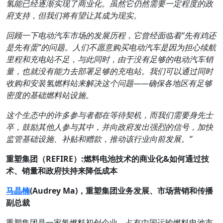
氢能已经逐渐实现了商业化。虽然它仍然需要一定程度的政
府支持，但我们将有望让其成为现实。
回顾一下电动汽车市场的发展历程，它曾经面临着“
先有鸡还
是先有蛋”
的问题。人们不愿意购买电动汽车是因为担心续航
里程和充电站不足，与此同时，由于没有足够的电动汽车销
量，也就没有能力去部署足够的充电站。我们可以通过同时
收购和安装氢燃料站来解决这个问题——
确保各地区有足够
密度的基础燃料站设施。
这个生态中的许多参与者都在等待契机，而我们需要身先士
卒，鼓励其他人参与其中，并向政府发出强烈的信号，加快
监管基础设施、补贴和赠款，推动该行业向前发展。”
重塑集团（REFIRE
）:
燃料电池技术的商业化&
如何通过技
术、销量和政府扶持来降低成本
马晶楠
(Audrey Ma)，重塑集团业务发展、市场营销和传播
副总裁
重塑集团是一家氢燃料初创企业，占有中国运输燃料电池市