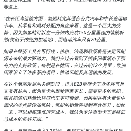
赛道上。
“
在长距离运输方面，氢燃料尤其适合公共汽车和中长途运输
卡车。从零售和燃料分配的角度来看，这是一个巨大的优
势，因为加氢站可以在一分钟内完成150
公里里程的续航补
给(
类似于传统的加油站)
，而电动汽车只有20
公里。
如果在经济上具有可行性，价格、法规和政策将是决定氢能
源未来的最大驱动力。我们在过去看到了很多国家颁布了强
有力的支持政策，特别是在德国，在过去的12
个月里，欧洲
国家设立了许多新的项目，推动氢能及其运输的发展。
在这个氢能发展的关键阶段，进入B2B
重型卡车业务环节是
非常有益的，因为重卡的驾驶距离更长，需要更多的氢能，
而且能源消耗量比轻型汽车更可预测。如果能在有大量集中
需求的地点建设加氢站，氢能的销量将得到有效提升，如此
一来，可以相应降低运营成本。我认为专注重型卡车是降低
总成本的良好开端。”
当下，氢能源已步入
2.0
时代，要想在世界经济发展新格局、