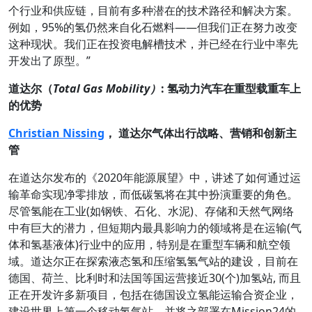
个行业和供应链，目前有多种潜在的技术路径和解决方案。
例如，95%的氢仍然来自化石燃料——但我们正在努力改变
这种现状。我们正在投资电解槽技术，并已经在行业中率先
开发出了原型。”
道达尔（
Total Gas Mobility
）
:
氢动力汽车在重型载重车上
的优势
Christian Nissing
， 道达尔气体出行战略、营销和创新主
管
在道达尔发布的《2020年能源展望》中，讲述了如何通过运
输革命实现净零排放，而低碳氢将在其中扮演重要的角色。
尽管氢能在工业(如钢铁、石化、水泥)、存储和天然气网络
中有巨大的潜力，但短期内最具影响力的领域将是在运输(气
体和氢基液体)行业中的应用，特别是在重型车辆和航空领
域。道达尔正在探索液态氢和压缩氢氢气站的建设，目前在
德国、荷兰、比利时和法国等国运营接近30(个)加氢站, 而且
正在开发许多新项目，包括在德国设立氢能运输合资企业，
建设世界上第一个移动氢气站，并将之部署在Mission24的