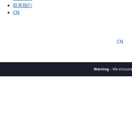
联系我们
CN
语言:
CN
Warning
– We encourage you
关于我们
为何选择
凯辉
使命与价
值观
凯辉团队
凯辉基金
私募股权