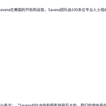
vana在美国的开拓和运营。Savana团队由100多位专业人
e Tello表示：“Savana对社会的积极影响是巨大的。我们的使