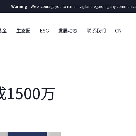
ng
– We encourage you to remain vigilant regarding any communication you recei
基金
生态圈
ESG
发展动态
联系我们
CN
1500万