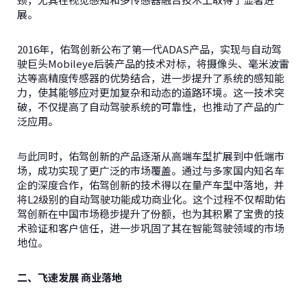
展。
2016年，佑驾创新公布了第一代ADAS产品，实现与自动驾
驶巨头
Mobileye
后装产品的技术对标，将摄像头、毫米波雷
达等高精度传感器的优势结合，进一步提升了系统的感知能
力，使其能够应对更加复杂和动态的道路环境。这一技术突
破，不仅提高了自动驾驶系统的可靠性，也推动了产品的广
泛应用。
与此同时，佑驾创新的产品逐渐从高端车型扩展到中低端市
场，成功实现了更广泛的市场覆盖。通过与多家国内知名车
企的深度合作，佑驾创新的技术得以在量产车型中落地，并
将L2级别的自动驾驶功能成功商业化。这个过程不仅帮助佑
驾创新在中国市场稳步提升了份额，也为其积累了宝贵的技
术验证和客户信任，进一步巩固了其在智能驾驶领域的市场
地位。
二、飞速发展 商业落地