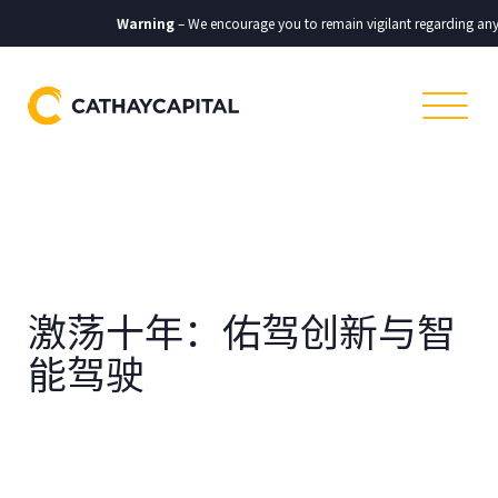
Warning
– We encourage you to remain vigilant regarding any comm
激荡十年：佑驾创新与智
能驾驶