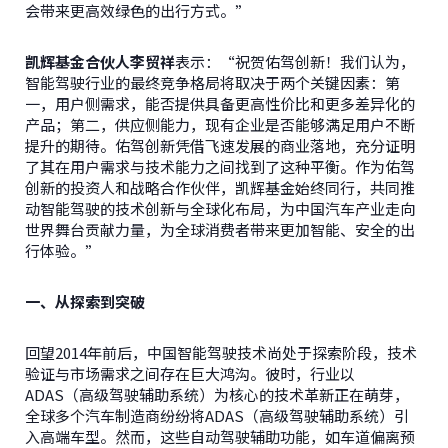
会带来更高效绿色的出行方式。”
凯辉基金合伙人李贸祥
表示：“祝贺佑驾创新！我们认为，
智能驾驶行业的最终竞争格局将取决于两个关键因素：第
一，用户侧需求，能否提供具备更高性价比和更多差异化的
产品；第二，供应侧能力，现有企业是否能够满足用户不断
提升的期待。佑驾创新凭借飞速发展的商业落地，充分证明
了其在用户需求与技术能力之间找到了这种平衡。作为佑驾
创新的投资人和战略合作伙伴，凯辉基金始终同行，共同推
动智能驾驶的技术创新与全球化布局，为中国汽车产业走向
世界舞台贡献力量，为全球消费者带来更加智能、安全的出
行体验。”
一、从探索到突破
回望2014年前后，中国智能驾驶技术尚处于探索阶段，技术
验证与市场需求之间存在巨大鸿沟。彼时，行业以
ADAS（高级驾驶辅助系统）为核心的技术革新正在萌芽，
全球多个汽车制造商纷纷将ADAS（高级驾驶辅助系统）引
入高端车型。然而，这些自动驾驶辅助功能，如车道偏离预