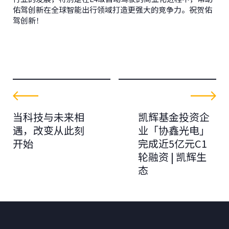
佑驾创新在全球智能出行领域打造更强大的竞争力。祝贺佑
驾创新！
当科技与未来相
凯辉基金投资企
遇，改变从此刻
业「协鑫光电」
开始
完成近5亿元C1
轮融资 | 凯辉生
态