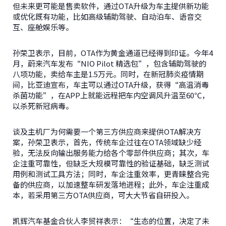
但未来更可能是售卖软件，通过OTA升级为车主提供新功能
或优化既有功能，比如高级辅助驾驶、自动泊车、语音交
互、座舱娱乐等。
孙荣卫表示，目前，OTA作为黄金通道已经得到印证。今年4
月，蔚来汽车发布“NIO Pilot 精选包”，包含辅助驾驶的
八项功能，卖给车主是1.5万元。同时，在新冠肺炎疫情期
间，比亚迪宣布，车主可以通过OTA升级，获得“高温消毒
杀菌功能”，在APP上就能远程把车内空调风升温至60℃，
以杀死新冠病毒。
谈及主机厂为何需要一个第三方供应商来提供OTA解决方
案，孙荣卫表示，首先，传统车企过往在OTA领域缺少经
验，无法反向输出服务能力给各个零部件供应商；其次，车
企注重可靠性，但缺乏大规模可靠性的验证基础，缺乏测试
用例和测试工具方法；同时，车企注重效率，更青睐整合完
备的供应商，以加速整车研发落地进程；此外，车企注重成
本，若采用第三方OTA供应商，可大大节省自研投入。
凯辉汽车基金合伙人李贸祥表示：“生态的位置，决定了未