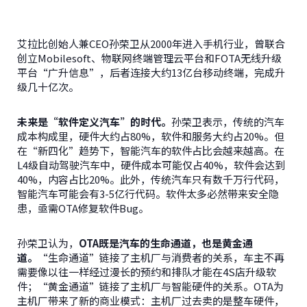
艾拉比创始人兼CEO孙荣卫从2000年进入手机行业，曾联合
创立Mobilesoft、物联网终端管理云平台和FOTA无线升级
平台“广升信息”，后者连接大约13亿台移动终端，完成升
级几十亿次。
未来是“软件定义汽车”的时代。
孙荣卫表示，传统的汽车
成本构成里，硬件大约占80%，软件和服务大约占20%。但
在“新四化”趋势下，智能汽车的软件占比会越来越高。在
L4级自动驾驶汽车中，硬件成本可能仅占40%，软件会达到
40%，内容占比20%。此外，传统汽车只有数千万行代码，
智能汽车可能会有3-5亿行代码。软件太多必然带来安全隐
患，亟需OTA修复软件Bug。
孙荣卫认为，
OTA既是汽车的生命通道，也是黄金通
道。
“生命通道”链接了主机厂与消费者的关系，车主不再
需要像以往一样经过漫长的预约和排队才能在4S店升级软
件；“黄金通道”链接了主机厂与智能硬件的关系。OTA为
主机厂带来了新的商业模式：主机厂过去卖的是整车硬件，