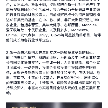
台，立足本地、放眼全球，挖掘和陪伴新一代对世界产生正
面与深远影响的企业的成长，致力于成为全球最具产业资源
和行业洞察的财务投资人。目前凯辉已成长为资产管理规模
达43亿美元的基金，在中、欧、美、非四大洲投资超过180
家企业，包括索菲亚、美年大健康、志邦厨柜、Moncler、
爱回收等数十个优质企业，以及拼多多、Momenta、
Chime、元气森林、Drivy、Glovo等明星独角兽项目，陪伴
他们成长为各行业领军企业。
凯辉一直秉承蔡明泼先生创立这一跨境投资基金的初心，
即“帮得到”精神，帮助企业家，为创新及中小型企业的成
长与国际化提供支持，十年如一日，为企业赋能，和企业家
共同成长。一路走来，投资企业和投资回报皆取得亮眼成
绩，赢得更多新老投资人的持续加注和支持，包括中国、欧
洲、东南亚、中东的主权基金、世界500强企业、历史悠久
的老牌家族投资人，主流银行、保险等金融机构都是凯辉的
持续投资人，丰富与夯实着凯辉全球多元的生态圈发展和互
动。