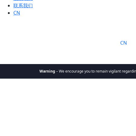
联系我们
CN
语言:
CN
Warning
– We encourage you to remain vigilant regarding 
关于我们
为何选择
凯辉
使命与价
值观
凯辉团队
凯辉基金
私募股权