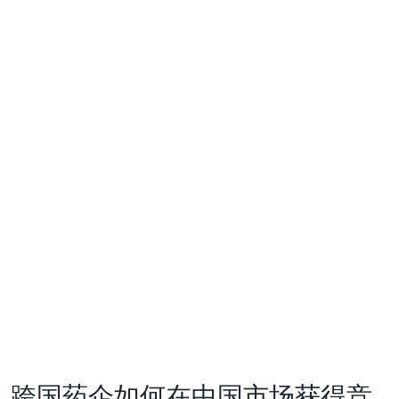
风险投资
生态圈
生态圈
投资企业
支持服务
投资案例
ESG
可持续投
资
基金会
发展动态
联系我们
CN
跨国药企如何在中国市场获得竞