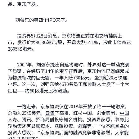
品、京东产发。
刘强东的第四个IPO来了。
投资界5月28日消息，京东物流正式在港交所挂牌上
市，发行价为40.36港元/股，开盘大涨14.1%，按此市值高达
2805亿港元。
2007年，刘强东提出自建物流时，外界对这一举动充满
了质疑。在经历了14年的艰辛征程后，京东物流已然崛起成
为物流领域的巨无霸，一年入账730亿元，坐拥近20万快递
小哥。这一次，刘强东给4670名员工和关联人士发了一个大
红包——约60亿港元股权激励。
一路走来，京东物流仅在2018年开放了唯一一轮融资，
总额为25亿美元，
云集
了高瓴、红杉中国、凯雷集团、
中国
人寿
、
腾讯
、招商局创投等知名机构。投资界获悉，参与此
轮融资还有君联资本、鼎晖投资、凯辉等。一位不愿具名的
投资人感叹：“京东物流后面的融资竞争非常激烈，大家能
投进去就赢了”。