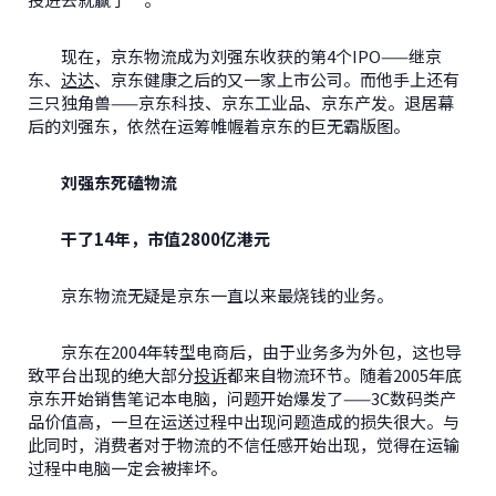
现在，京东物流成为刘强东收获的第4个IPO——继京
东、
达达
、京东健康之后的又一家上市公司。而他手上还有
三只独角兽——京东科技、京东工业品、京东产发。退居幕
后的刘强东，依然在运筹帷幄着京东的巨无霸版图。
刘强东死磕物流
干了14年，市值2800亿港元
京东物流无疑是京东一直以来最烧钱的业务。
京东在2004年转型电商后，由于业务多为外包，这也导
致平台出现的绝大部分
投诉
都来自物流环节。随着2005年底
京东开始销售笔记本电脑，问题开始爆发了——3C数码类产
品价值高，一旦在运送过程中出现问题造成的损失很大。与
此同时，消费者对于物流的不信任感开始出现，觉得在运输
过程中电脑一定会被摔坏。