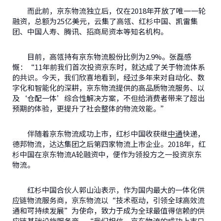
而此前，京东物流独立后，仅在2018年开放了唯一一轮
融资，总额为25亿美元，云集了高瓴、红杉中国、凯雷集
团、中国人寿、腾讯、招商局资本等知名机构。
目前，高瓴持有京东物流股份比例为2.9%。张磊感
慨：“11年前我们首次投资京东时，就达成了关于物流体系
的共识。今天，我们欣喜地看到，经过多年来对自动化、数
字化和智能化的深耕，京东物流提供的高品质物流服务、以
及‘仓配一体’综合性解决方案，不但给消费者带来了超出
预期的体验，更提升了社会整体的物流效能。”
伴随着京东物流成功上市，红杉中国收获继
中通
快递，
德邦物流，达达集团之后第四家物流上市企业。2018年，红
杉中国在京东物流A轮融资中，便作为领投方之一投资京东
物流。
红杉中国合伙人郭山汕表示，作为国内最大的一体化供
应链物流服务商，京东物流以“技术驱动，引领全球高效流
通和可持续发展”为使命，致力于成为全球最值得信赖的供
应链基础设施服务商。“我们相信，京东物流的成功上市只