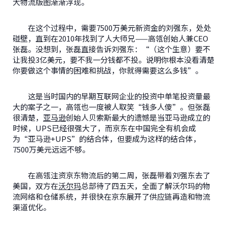
大物流版图渐渐浮现。
在这个过程中，需要7500万美元新资金的刘强东，处处
碰壁，直到在2010年找到了人大师兄——高瓴创始人兼CEO
张磊。没想到，张磊直接告诉刘强东：“（这个生意）要不
让我投3亿美元，要不我一分钱都不投。说明你根本没看清楚
你要做这个事情的困难和挑战，你就得需要这么多钱”。
这是当时国内的早期互联网企业的投资中单笔投资量最
大的案子之一，高瓴也一度被人取笑“钱多人傻”。但张磊
很清楚，
亚马逊
创始人贝索斯最大的遗憾是当亚马逊成立的
时候，UPS已经很强大了，而京东在中国完全有机会成
为“亚马逊+UPS”的结合体，但要成为这样的结合体，
7500万美元远远不够。
在高瓴注资京东物流后的第二周，张磊带着刘强东去了
美国，双方在
沃尔玛
总部待了四五天，全面了解沃尔玛的物
流网络和仓储系统，并很快在京东展开了供应链再造和物流
渠道优化。