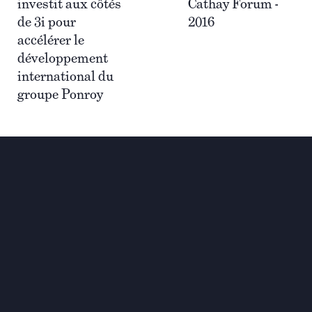
investit aux côtés
Cathay Forum -
de 3i pour
2016
accélérer le
développement
international du
groupe Ponroy
Investir pour une
transformation globale et
durable
Contact
+33 1 42 25 28 00