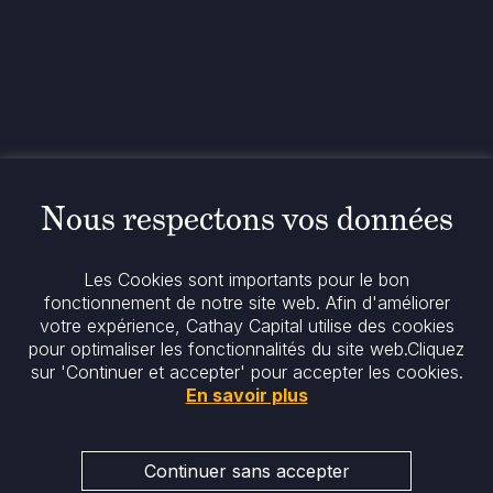
contact@cathay.fr
www.cathaycapital.com
52 Rue d’Anjou
75008 Paris
France
Politique
Politique en matière de cookies
Nous respectons vos données
Notices réglementaires
Mentions légales
Politique de confidentialité
Les Cookies sont importants pour le bon
Notre politique ESG
fonctionnement de notre site web. Afin d'améliorer
votre expérience, Cathay Capital utilise des cookies
pour optimaliser les fonctionnalités du site web.
Cliquez
Restez informés
sur 'Continuer et accepter' pour accepter les cookies.
En savoir plus
Continuer sans accepter