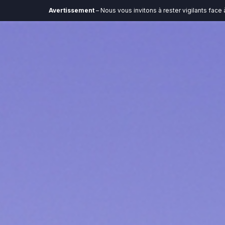
Avertissement
– Nous vous invitons à rester vigilants face à toute c