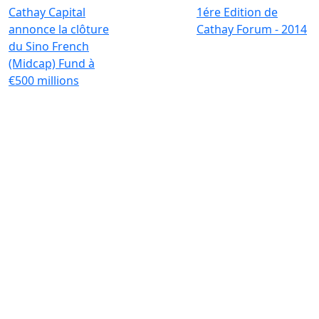
Cathay Capital
1ére Edition de
annonce la clôture
Cathay Forum - 2014
du Sino French
(Midcap) Fund à
€500 millions
Investir pour une transformation
globale et durable
Contact
+33 1 42 25 28 00
contact@cathay.fr
www.cathaycapital.com
52 Rue d’Anjou
75008 Paris
France