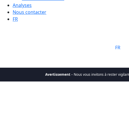
Analyses
Nous contacter
FR
Langue:
FR
Avertissement
– Nous vous invitons à rester vigilant
Qui sommes-nous
Pourquoi
choisir Cathay
Mission &
valeurs
Notre équipe
Le Groupe Cathay