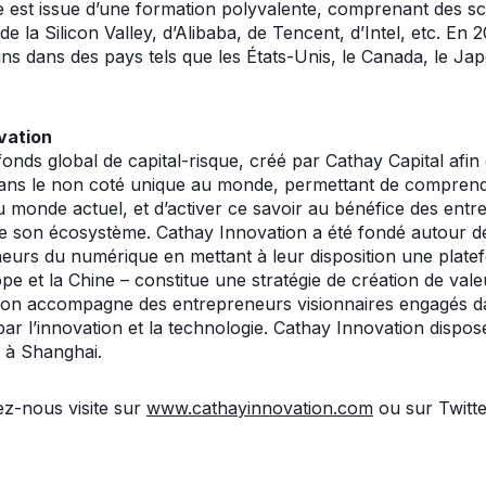
 est issue d’une formation polyvalente, comprenant des sci
e la Silicon Valley, d’Alibaba, de Tencent, d’Intel, etc. En 
ns dans des pays tels que les États-Unis, le Canada, le Ja
vation
onds global de capital-risque, créé par Cathay Capital afi
 dans le non coté unique au monde, permettant de compren
 monde actuel, et d’activer ce savoir au bénéfice des entr
e son écosystème. Cathay Innovation a été fondé autour de
neurs du numérique en mettant à leur disposition une plate
pe et la Chine – constitue une stratégie de création de vale
ion accompagne des entrepreneurs visionnaires engagés da
ar l’innovation et la technologie. Cathay Innovation dispo
t à Shanghai.
ez-nous visite sur
www.cathayinnovation.com
ou sur Twitt