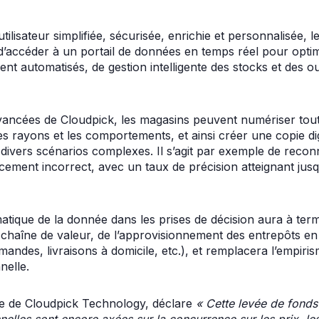
ilisateur simplifiée, sécurisée, enrichie et personnalisée, 
’accéder à un portail de données en temps réel pour opti
nt automatisés, de gestion intelligente des stocks et des ou
ancées de Cloudpick, les magasins peuvent numériser tout
es rayons et les comportements, et ainsi créer une copie dig
 divers scénarios complexes. Il s’agit par exemple de reco
ement incorrect, avec un taux de précision atteignant ju
tématique de la donnée dans les prises de décision aura à 
 chaîne de valeur, de l’approvisionnement des entrepôts en
mandes, livraisons à domicile, etc.), et remplacera l’empi
nelle.
ce de Cloudpick Technology, déclare
« Cette levée de fonds
nelles sont encore axées sur la concurrence sur les prix, le