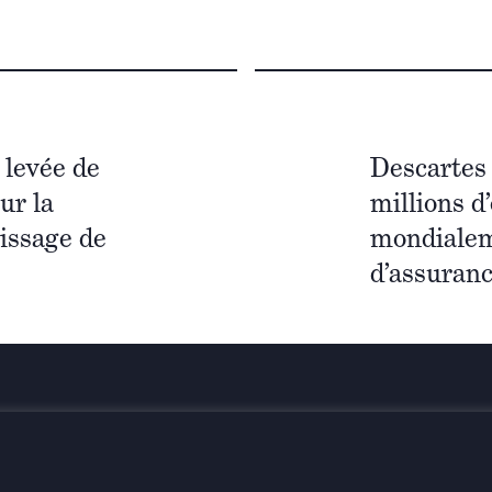
levée de
Descartes 
ur la
millions d
tissage de
mondialem
d’assuranc
Restez info
n