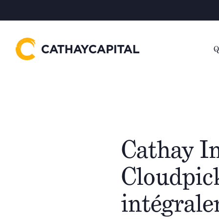
Q
Cathay In
Cloudpic
intégrale