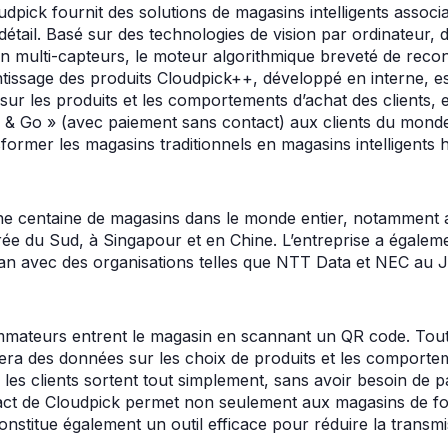
udpick fournit des solutions de magasins intelligents associa
détail. Basé sur des technologies de vision par ordinateur, 
ion multi-capteurs, le moteur algorithmique breveté de rec
issage des produits Cloudpick++, développé en interne, est
 sur les produits et les comportements d’achat des clients, 
 & Go » (avec paiement sans contact) aux clients du monde 
former les magasins traditionnels en magasins intelligents
ne centaine de magasins dans le monde entier, notamment 
e du Sud, à Singapour et en Chine. L’entreprise a égalem
lan avec des organisations telles que NTT Data et NEC au
ateurs entrent le magasin en scannant un QR code. Tout au
illera des données sur les choix de produits et les comport
, les clients sortent tout simplement, sans avoir besoin de 
ct de Cloudpick permet non seulement aux magasins de fo
constitue également un outil efficace pour réduire la transm