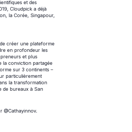
entifiques et des
2019, Cloudpick a déjà
pon, la Corée, Singapour,
n de créer une plateforme
dre en profondeur les
epreneurs et plus
 la conviction partagée
forme sur 3 continents –
ur particulièrement
ns la transformation
se de bureaux à San
er @Cathayinnov.