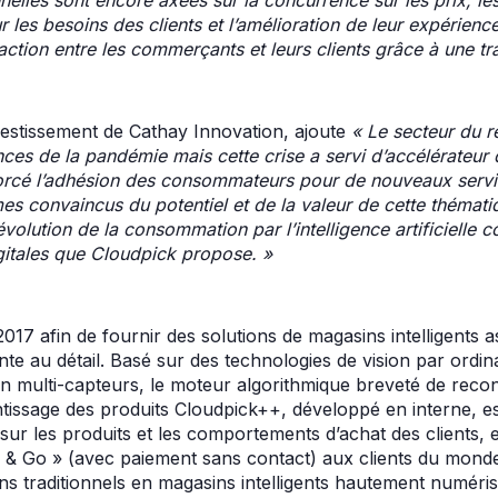
r les besoins des clients et l’amélioration de leur expérien
action entre les commerçants et leurs clients grâce à une 
nvestissement de Cathay Innovation, ajoute
« Le secteur du re
es de la pandémie mais cette crise a servi d’accélérateur 
nforcé l’adhésion des consommateurs pour de nouveaux servic
s convaincus du potentiel et de la valeur de cette thémati
volution de la consommation par l’intelligence artificielle 
gitales que Cloudpick propose. »
017 afin de fournir des solutions de magasins intelligents a
ente au détail. Basé sur des technologies de vision par ordin
ion multi-capteurs, le moteur algorithmique breveté de rec
issage des produits Cloudpick++, développé en interne, est
 sur les produits et les comportements d’achat des clients, 
 & Go » (avec paiement sans contact) aux clients du monde
s traditionnels en magasins intelligents hautement numéris