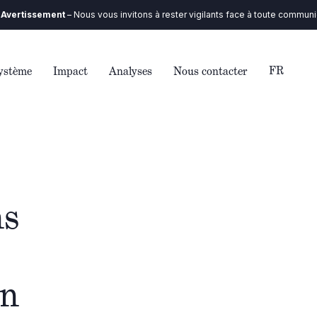
ent
– Nous vous invitons à rester vigilants face à toute communication qu
FR
ystème
Impact
Analyses
Nous contacter
ns
en