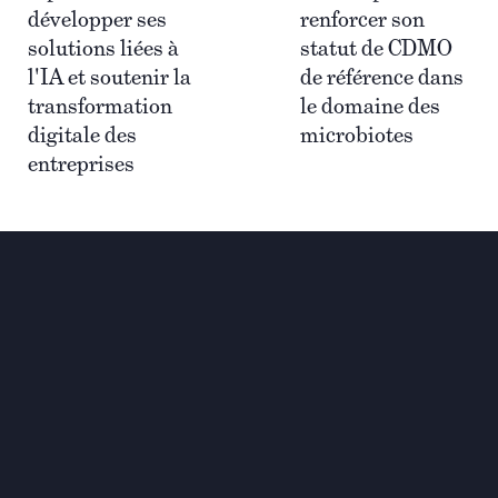
développer ses
renforcer son
solutions liées à
statut de CDMO
l'IA et soutenir la
de référence dans
transformation
le domaine des
digitale des
microbiotes
entreprises
Investir pour une
transformation globale et
durable
Contact