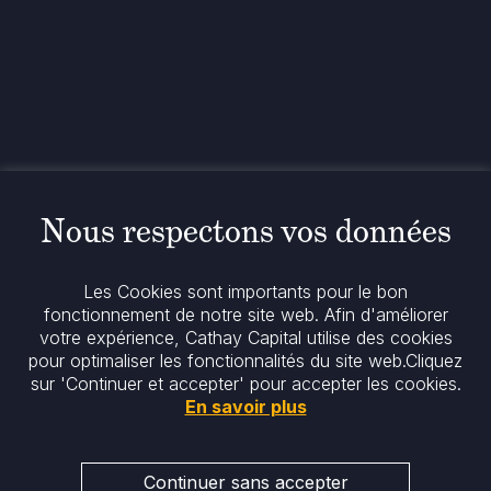
+33 1 42 25 28 00
contact@cathay.fr
www.cathaycapital.com
52 Rue d’Anjou
75008 Paris
France
Politique
Politique en matière de cookies
Nous respectons vos données
Notices réglementaires
Mentions légales
Politique de confidentialité
Les Cookies sont importants pour le bon
Notre politique ESG
fonctionnement de notre site web. Afin d'améliorer
votre expérience, Cathay Capital utilise des cookies
pour optimaliser les fonctionnalités du site web.
Cliquez
Restez informés
sur 'Continuer et accepter' pour accepter les cookies.
En savoir plus
Continuer sans accepter