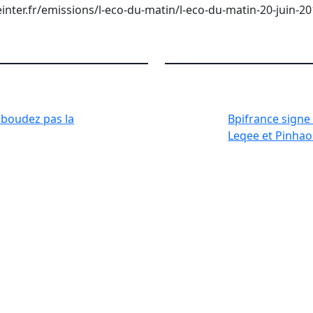
inter.fr/emissions/l-eco-du-matin/l-eco-du-matin-20-juin-2
 boudez pas la
Bpifrance signe
Leqee et Pinha
Restez inf
e et