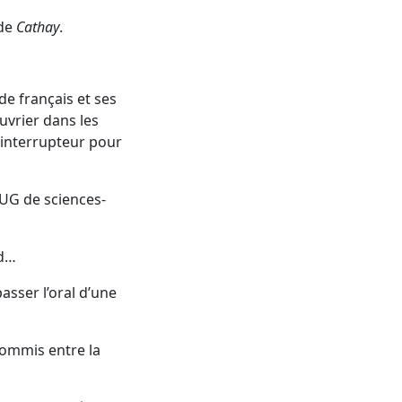
 de
Cathay
.
de français et ses
uvrier dans les
n interrupteur pour
UG de sciences-
nd…
asser l’oral d’une
 commis entre la