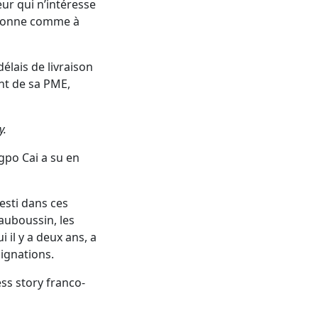
eur qui n’intéresse
ctionne comme à
délais de livraison
ont de sa PME,
y.
gpo Cai a su en
vesti dans ces
auboussin, les
il y a deux ans, a
signations.
ess story franco-