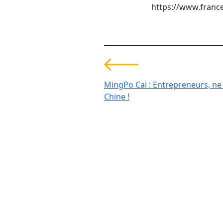
https://www.france
MingPo Cai : Entrepreneurs, ne
Chine !
Investir pour une
transformation global
durable
Contact
+33 1 42 25 28 00
52 Rue d’Anjou