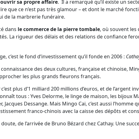
ouvrir sa propre affaire
. Il a remarqué qu’il existe un sect
 dire que ce n’est pas très glamour – et dont le marché fon
lui de la marbrerie funéraire.
ancé dans
le commerce de la pierre tombale
, où souvent les 
és. La rigueur des délais et des relations de confiance fer
age, c’est le fond d’investissement qu’il fonde en 2006 :
Catha
 connaissance des deux cultures, française et chinoise, Min
procher les plus grands fleurons français.
c’est plus d’1 milliard 200 millions d’euros, et de l’argent in
nnaît tous : Yves Delorme, le linge de maison, les bijoux M
 Jacques Dessange. Mais Mingo Cai, c’est aussi l’homme qui 
estissement franco-chinois avec la caisse des dépôts et con
s doute, de l’arrivée de Bruno Bézard chez Cathay. Une succ