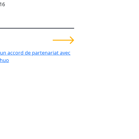
016
 un accord de partenariat avec
ohuo
ormés