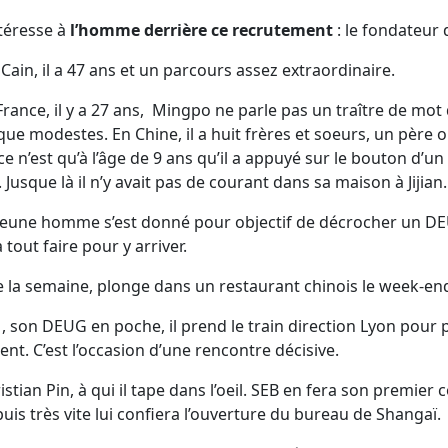
ntéresse à
l’homme derrière ce recrutement
: le fondateur
 Cain, il a 47 ans et un parcours assez extraordinaire.
France, il y a 27 ans, Mingpo ne parle pas un traître de mot 
que modestes. En Chine, il a huit frères et soeurs, un père o
ce n’est qu’à l’âge de 9 ans qu’il a appuyé sur le bouton d’u
é. Jusque là il n’y avait pas de courant dans sa maison à Jijian.
 jeune homme s’est donné pour objectif de décrocher un DE
tout faire pour y arriver.
ire la semaine, plonge dans un restaurant chinois le week-e
, son DEUG en poche, il prend le train direction Lyon pour p
t. C’est l’occasion d’une rencontre décisive.
stian Pin, à qui il tape dans l’oeil. SEB en fera son premier
puis très vite lui confiera l’ouverture du bureau de Shangaï.