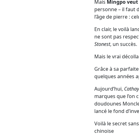
Mais
Mingpo veut 
personne – il faut
l’âge de pierre : ce
En clair, le voilà l
ne sont pas respect
Stonest
, un succès.
Mais le vrai décoll
Grâce à sa parfaite
quelques années ap
Aujourd’hui,
Cathay
marques que l’on co
doudounes Moncler,
lancé le fond d’inv
Voilà le secret san
chinoise