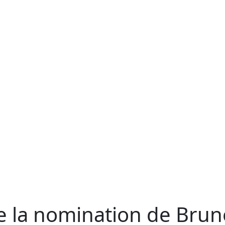
Écosystème
Portefeuille
Nos partenaires
Services annexes
Études de Cas
Impact
Durabilité
Fondation
Fonds de Pérennité
Analyses
Nous contacter
FR
e la nomination de Brun