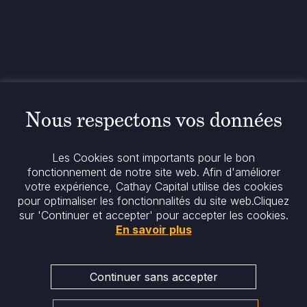
www.cathaycapital.com
52 Rue d’Anjou
75008 Paris
France
Politique
Politique en matière de cookies
Nous respectons vos données
Notices réglementaires
Mentions légales
Politique de confidentialité
Les Cookies sont importants pour le bon
Notre politique ESG
fonctionnement de notre site web. Afin d'améliorer
votre expérience, Cathay Capital utilise des cookies
pour optimaliser les fonctionnalités du site web.
Cliquez
Restez informés
sur 'Continuer et accepter' pour accepter les cookies.
En savoir plus
Continuer sans accepter