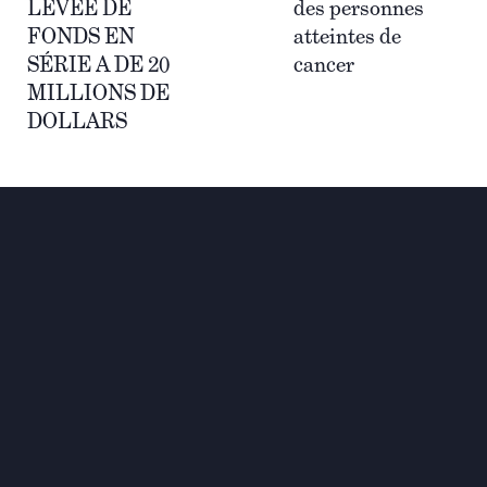
LEVÉE DE
des personnes
FONDS EN
atteintes de
SÉRIE A DE 20
cancer
MILLIONS DE
DOLLARS
Investir pour une
transformation globale et
durable
Contact
+33 1 42 25 28 00
contact@cathay.fr