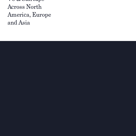
Across North
America, Europe
and Asia
Investir pour une
transformation globale et
durable
Contact
+33 1 42 25 28 00
contact@cathay.fr
www.cathaycapital.com