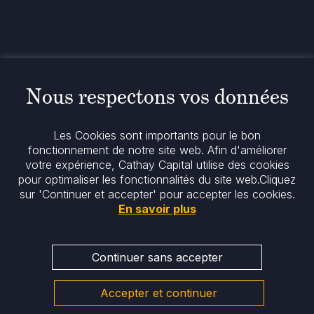
52 Rue d’Anjou
75008 Paris
France
Politique
Politique en matière de cookies
Nous respectons vos données
Notices réglementaires
Mentions légales
Politique de confidentialité
Les Cookies sont importants pour le bon
Notre politique ESG
fonctionnement de notre site web. Afin d'améliorer
votre expérience, Cathay Capital utilise des cookies
pour optimaliser les fonctionnalités du site web.
Cliquez
Restez informés
sur 'Continuer et accepter' pour accepter les cookies.
En savoir plus
Continuer sans accepter
Accepter et continuer