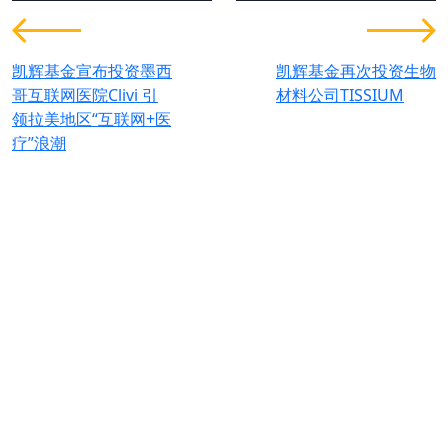
凯辉基金宣布投资墨西
凯辉基金再次投资生物
哥互联网医院Clivi 引
材料公司TISSIUM
领拉美地区“互联网+医
疗”浪潮
为全球可持续发展创造价值。
联系我们
+33 1 42 25 28 00
contact@cathay.fr
www.cathaycapital.com
52 Rue d’Anjou
75008 Paris
France