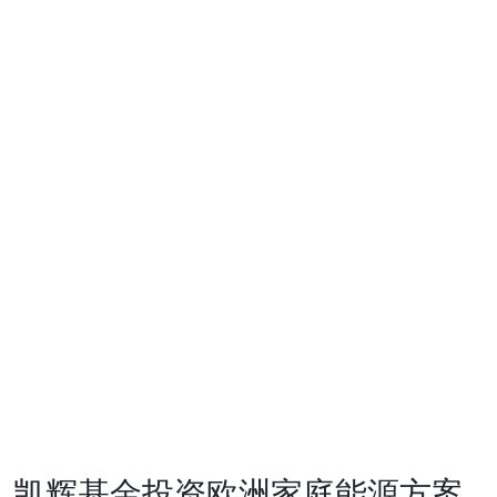
风险投资
生态圈
生态圈
投资企业
支持服务
投资案例
ESG
可持续投
资
基金会
发展动态
联系我们
CN
凯辉基金投资欧洲家庭能源方案