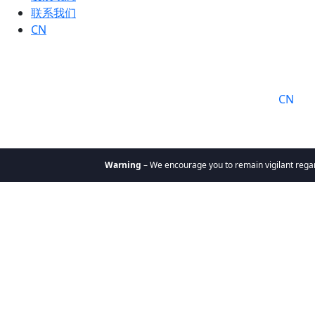
联系我们
CN
语言:
CN
Warning
– We encourage you to remain vigilant regardi
关于我们
为何选择
凯辉
使命与价
值观
凯辉团队
凯辉基金
私募股权