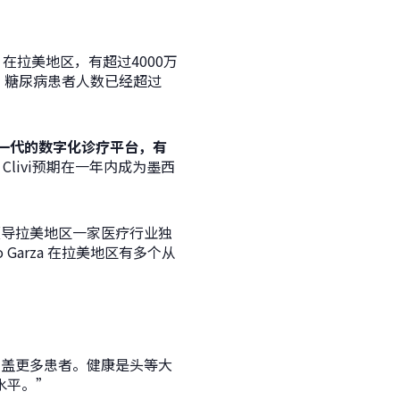
在拉美地区，有超过4000万
组织），糖尿病患者人数已经超过
过新一代的数字化诊疗平台，有
。
Clivi预期在一年内成为墨西
l曾领导拉美地区一家医疗行业独
o Garza 在拉美地区有多个从
覆盖更多患者。健康是头等大
水平。”