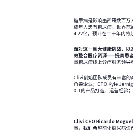
糖尿病是影响墨西哥数百万人
成年人患有糖尿病。世界范围内，
4.22亿，预计在二十年内将
面对这一重大健康挑战，以
效整合医疗资源——提高患
哥糖尿病线上诊疗服务领导
Clivi创始团队成员有丰富的
角兽企业；CTO Kyle Je
0-1的产品打造、运营经验；Dr
Clivi CEO Ricardo Mogu
事，我们希望简化糖尿病诊