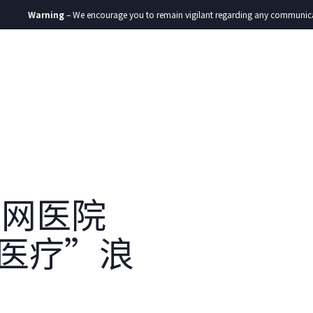
Warning
– We encourage you to remain vigilant regarding any communication yo
基金
生态圈
ESG
发展动态
联系我们
CN
联网医院
+医疗”浪