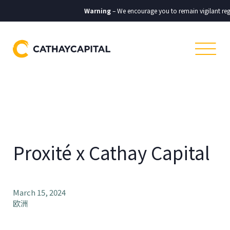
Warning
– We encourage you to remain vigilant reg
Proxité x Cathay Capital
March 15, 2024
欧洲