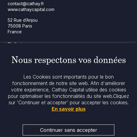
contact@cathay.fr
www.cathaycapital.com
52 Rue d’Anjou
75008 Paris
France
Politique
Politique en matière de cookies
Nous respectons vos données
Notices réglementaires
Mentions légales
Politique de confidentialité
Les Cookies sont importants pour le bon
Notre politique ESG
fonctionnement de notre site web. Afin d'améliorer
votre expérience, Cathay Capital utilise des cookies
pour optimaliser les fonctionnalités du site web.
Cliquez
Restez informés
sur 'Continuer et accepter' pour accepter les cookies.
En savoir plus
Continuer sans accepter