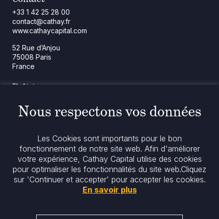
+33 1 42 25 28 00
contact@cathay.fr
www.cathaycapital.com
52 Rue d’Anjou
75008 Paris
France
Politique
Politique en matière de cookies
Nous respectons vos données
Notices réglementaires
Mentions légales
Politique de confidentialité
Les Cookies sont importants pour le bon
Notre politique ESG
fonctionnement de notre site web. Afin d'améliorer
votre expérience, Cathay Capital utilise des cookies
pour optimaliser les fonctionnalités du site web.
Cliquez
Restez informés
sur 'Continuer et accepter' pour accepter les cookies.
En savoir plus