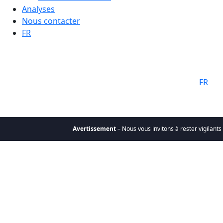
Analyses
Nous contacter
FR
Langue:
FR
Avertissement
– Nous vous invitons à rester vigilants f
Qui sommes-nous
Pourquoi
choisir Cathay
Mission &
valeurs
Notre équipe
Le Groupe Cathay