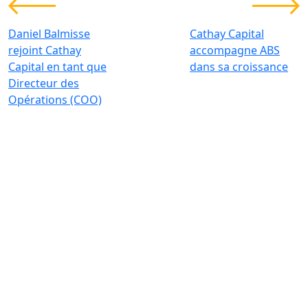
Daniel Balmisse
Cathay Capital
rejoint Cathay
accompagne ABS
Capital en tant que
dans sa croissance
Directeur des
Opérations (COO)
Investir pour une transformation
globale et durable
Contact
+33 1 42 25 28 00
contact@cathay.fr
www.cathaycapital.com
52 Rue d’Anjou
75008 Paris