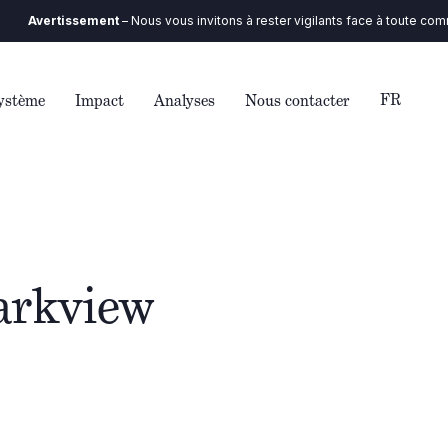
rtissement
– Nous vous invitons à rester vigilants face à toute communica
FR
ystème
Impact
Analyses
Nous contacter
Parkview