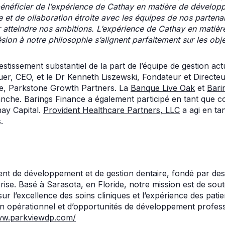
bénéficier de l’expérience de Cathay en matière de dévelop
e et de ollaboration étroite avec les équipes de nos partena
 atteindre nos ambitions. L’expérience de Cathay en matière
sion à notre philosophie s’alignent parfaitement sur les obj
estissement substantiel de la part de l’équipe de gestion ac
er, CEO, et le Dr Kenneth Liszewski, Fondateur et Directe
ire, Parkstone Growth Partners. La
Banque Live Oak
et
Bari
tranche. Barings Finance a également participé en tant que c
ay Capital.
Provident Healthcare Partners, LLC
a agi en tan
.
t de développement et de gestion dentaire, fondé par des 
ise. Basé à Sarasota, en Floride, notre mission est de soute
r l’excellence des soins cliniques et l’expérience des patie
en opérationnel et d’opportunités de développement profes
w.parkviewdp.com/