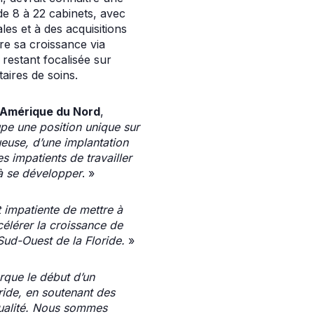
e 8 à 22 cabinets, avec
es et à des acquisitions
re sa croissance via
 restant focalisée sur
taires de soins.
n Amérique du Nord
,
pe une position unique sur
ueuse, d’une implantation
 impatients de travailler
 à se développer
. »
 impatiente de mettre à
célérer la croissance de
Sud-Ouest de la Floride.
»
rque le début d’un
ride, en soutenant des
 qualité. Nous sommes