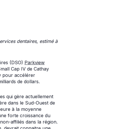
ervices dentaires, estimé à
taires (DSO)
Parkview
Small Cap IV de Cathay
ew pour accélérer
lliards de dollars.
es qui gère actuellement
opère dans le Sud-Ouest de
rieure à la moyenne
 une forte croissance du
n-affiliés dans la région.
n, devrait connaitre une