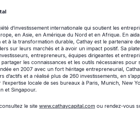
tal
été d’investissement internationale qui soutient les entrepr
ope, en Asie, en Amérique du Nord et en Afrique. En aidant
ion et à la transformation durable, Cathay est le partenaire d
ders sur leurs marchés et à avoir un impact positif. Sa pla
nvestisseurs, entrepreneurs, équipes dirigeantes et entrepr
e partager les connaissances et les outils nécessaires pour 
ée en 2007 avec un fort héritage entrepreneurial, Cathay
ars d’actifs et a réalisé plus de 260 investissements, en s’a
 l’expertise locale de ses bureaux à Paris, Munich, New Y
n et Singapour.
consultez le site
www.cathaycapital.com
ou rendez-vous sur