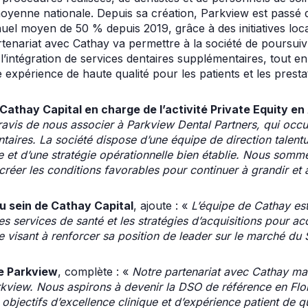
oyenne nationale. Depuis sa création, Parkview est passé d
el moyen de 50 % depuis 2019, grâce à des initiatives local
tenariat avec Cathay va permettre à la société de poursuiv
t l’intégration de services dentaires supplémentaires, tout en
e expérience de haute qualité pour les patients et les presta
athay Capital en charge de l’activité Private Equity e
vis de nous associer à Parkview Dental Partners, qui occu
taires. La société dispose d’une équipe de direction talent
t d’une stratégie opérationnelle bien établie. Nous sommes
 créer les conditions favorables pour continuer à grandir et
u sein de Cathay Capital
, ajoute : «
L’équipe de Cathay est
es services de santé et les stratégies d’acquisitions pour ac
e visant à renforcer sa position de leader sur le marché du 
de Parkview
, complète : «
Notre partenariat avec Cathay ma
kview. Nous aspirons à devenir la DSO de référence en Flo
 objectifs d’excellence clinique et d’expérience patient de