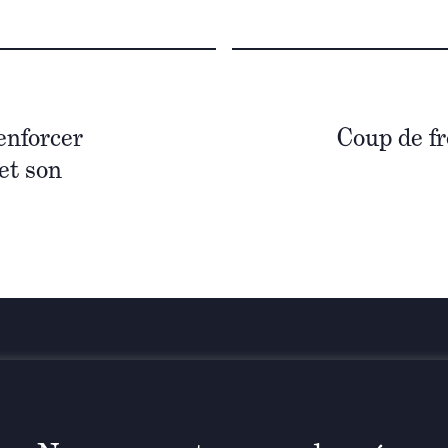
enforcer
Coup de fr
et son
Restez info
n