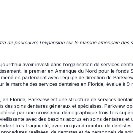
ra de poursuivre l’expansion sur le marché américain des s
ourd’hui avoir investi dans l’organisation de services den
stissement, le premier en Amérique du Nord pour le fonds 
é mené en partenariat avec l’équipe de direction de Parkvi
ur le marché des services dentaires en Floride, évalué à 9 mi
 en Floride, Parkview est une structure de services dentair
fois des soins dentaires généraux et spécialisés. Parkview 
actérisé par une croissance démographique trois fois supé
vieillissante avec des besoins accrus en soins dentaires et
ndant très fragmenté, avec un grand nombre de dentistes no
procédures réalisées, de dentistes et de personnels de soi