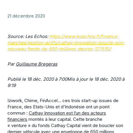
21 décembre 2020
Source: Les Echos:
https://www.lesechos.fr/finance-
marches/gestion-actifs/cathay-innovation-boucle-son-
nouveau-fonds-de-650-millions-deuros-1275152
Par
Guillaume Bregeras
Publié le 18 déc. 2020 à 7:00
Mis à jour le 18 déc. 2020 à
9:19
Iziwork, Chime, FinAccel… ces trois start-up issues de
France, des Etats-Unis et d’Indonésie ont un point
commun :
Cathay Innovation est l’un des acteurs
financiers
montés à leur capital. Cette branche
« venture » du fonds Cathay Capital vient de boucler son
dernier véhicule avec une enveloppe de 650 millions