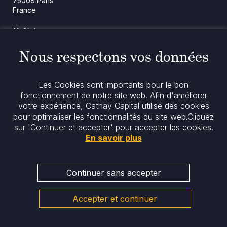
75008 Paris
France
Politique
Politique en matière de cookies
Nous respectons vos données
Notices réglementaires
Mentions légales
Politique de confidentialité
Les Cookies sont importants pour le bon
Notre politique ESG
fonctionnement de notre site web. Afin d'améliorer
votre expérience, Cathay Capital utilise des cookies
pour optimaliser les fonctionnalités du site web.
Cliquez
Restez informés
sur 'Continuer et accepter' pour accepter les cookies.
En savoir plus
Continuer sans accepter
Accepter et continuer