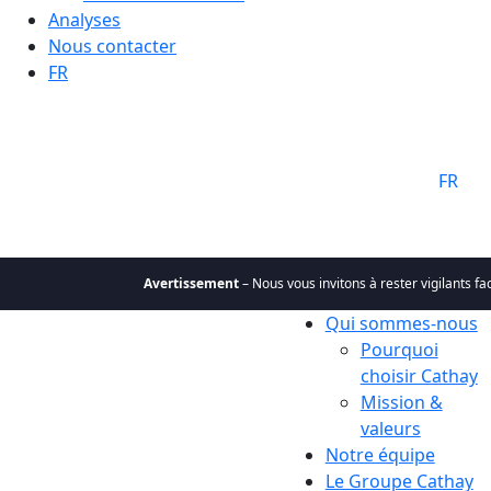
Analyses
Nous contacter
FR
Langue:
FR
Avertissement
– Nous vous invitons à rester vigilants face 
Qui sommes-nous
Pourquoi
choisir Cathay
Mission &
valeurs
Notre équipe
Le Groupe Cathay