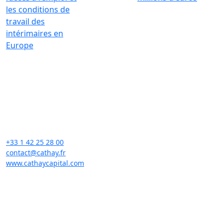
les conditions de
travail des
intérimaires en
Europe
Investir pour une transformation
globale et durable
Contact
+33 1 42 25 28 00
contact@cathay.fr
www.cathaycapital.com
52 Rue d’Anjou
75008 Paris
France