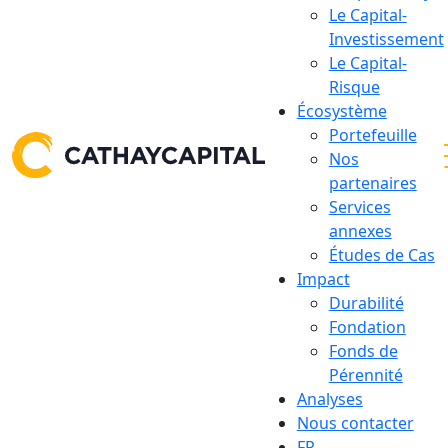
Le Capital-
Investissement
Le Capital-
Risque
Écosystème
Portefeuille
Nos
partenaires
Services
annexes
Études de Cas
Impact
Durabilité
Fondation
Fonds de
Pérennité
Analyses
Nous contacter
FR