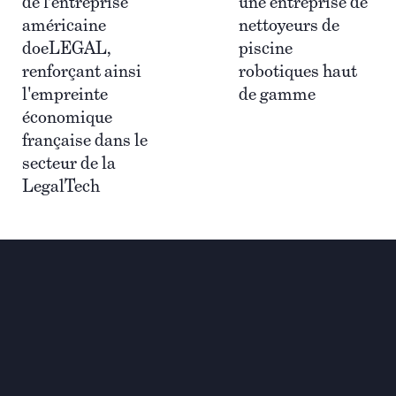
de l’entreprise
une entreprise de
américaine
nettoyeurs de
doeLEGAL,
piscine
renforçant ainsi
robotiques haut
l'empreinte
de gamme
économique
française dans le
secteur de la
LegalTech
Investir pour une
transformation globale et
durable