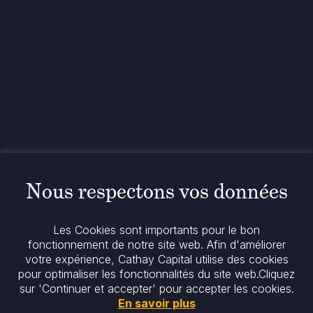
Contact
+33 1 42 25 28 00
contact@cathay.fr
www.cathaycapital.com
52 Rue d’Anjou
75008 Paris
France
Politique
Politique en matière de cookies
Nous respectons vos données
Notices réglementaires
Mentions légales
Politique de confidentialité
Les Cookies sont importants pour le bon
Notre politique ESG
fonctionnement de notre site web. Afin d'améliorer
votre expérience, Cathay Capital utilise des cookies
pour optimaliser les fonctionnalités du site web.
Cliquez
Restez informés
sur 'Continuer et accepter' pour accepter les cookies.
En savoir plus