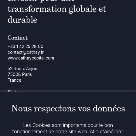
transformation globale et
durable
Contact
+33 1 42 25 28 00
contact@cathay.fr
www.cathaycapital.com
52 Rue d’Anjou
75008 Paris
France
Politique
Politique en matière de cookies
Nous respectons vos données
Notices réglementaires
Mentions légales
Politique de confidentialité
Notre politique ESG
Les Cookies sont importants pour le bon
fonctionnement de notre site web. Afin d'améliorer