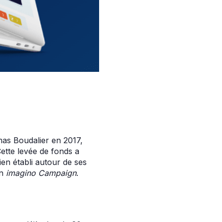
as Boudalier en 2017,
Cette levée de fonds a
ien établi autour de ses
on
imagino
Campaign
.