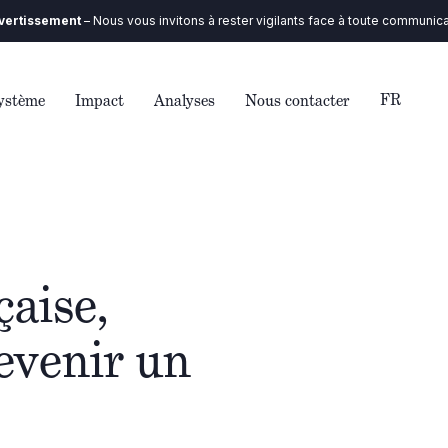
– Nous vous invitons à rester vigilants face à toute communication que vo
FR
ystème
Impact
Analyses
Nous contacter
aise,
devenir un