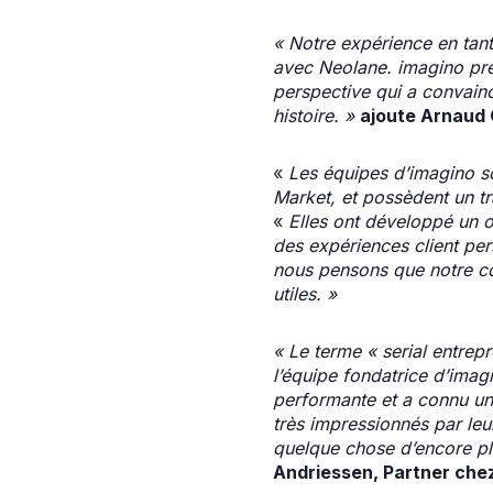
« Notre expérience en tan
avec Neolane. imagino pre
perspective qui a convaincu
histoire. »
ajoute Arnaud 
«
Les équipes d’imagino so
Market, et possèdent un t
«
Elles ont développé un o
des expériences client pers
nous pensons que notre con
utiles. »
« Le terme « serial entrepre
l’équipe fondatrice d’imagi
performante et a connu un
très impressionnés par le
quelque chose d’encore plu
Andriessen, Partner che