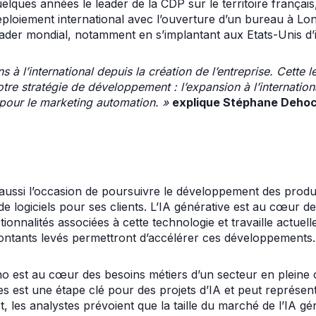
lques années le leader de la CDP sur le territoire français
éploiement international avec l’ouverture d’un bureau à Lo
eader mondial, notamment en s’implantant aux Etats-Unis d’ici
 à l’international depuis la création de l’entreprise. Cette
tre stratégie de développement : l’expansion à l’internation
 pour le marketing automation.
»
explique Stéphane Dehoc
aussi l’occasion de poursuivre le développement des produit
e logiciels pour ses clients. L’IA générative est au cœur de 
tionnalités associées à cette technologie et travaille actue
ontants levés permettront d’accélérer ces développements.
 est au cœur des besoins métiers d’un secteur en pleine c
es est une étape clé pour des projets d’IA et peut représe
rt, les analystes prévoient que la taille du marché de l’IA gé