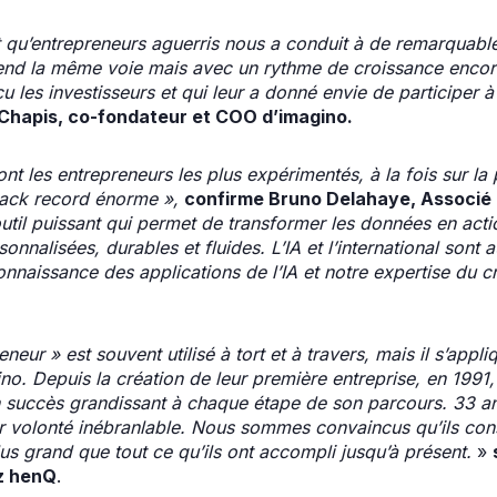
t qu’entrepreneurs aguerris nous a conduit à de remarquabl
nd la même voie mais avec un rythme de croissance encore 
 les investisseurs et qui leur a donné envie de participer à 
Chapis, co-fondateur et COO d’imagino.
nt les entrepreneurs les plus expérimentés, à la fois sur la
rack record énorme »,
confirme Bruno Delahaye, Associé 
util puissant qui permet de transformer les données en acti
onnalisées, durables et fluides. L’IA et l’international sont 
naissance des applications de l’IA et notre expertise du c
neur » est souvent utilisé à tort et à travers, mais il s’appl
no. Depuis la création de leur première entreprise, en 1991, 
 succès grandissant à chaque étape de son parcours. 33 a
ur volonté inébranlable. Nous sommes convaincus qu’ils cons
s grand que tout ce qu’ils ont accompli jusqu’à présent.
»
z henQ
.