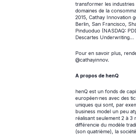
transformer les industries
domaines de la consommatio
2015, Cathay Innovation gè
Berlin, San Francisco, Sha
Pinduoduo (NASDAQ: PDD)
Descartes Underwriting…
Pour en savoir plus, rend
@cathayinnov.
A propos de henQ
henQ est un fonds de capita
européen·nes avec des tick
uniques qui sont, par exe
business model un peu atyp
réalisant seulement 2 à 3
différencie du modèle trad
(son quatrième), la sociét