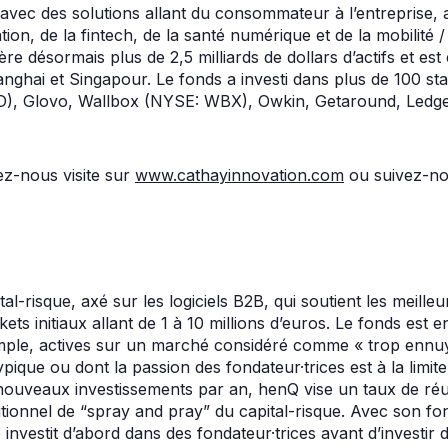
 avec des solutions allant du consommateur à l’entreprise, a
n, de la fintech, de la santé numérique et de la mobilité /
re désormais plus de 2,5 milliards de dollars d’actifs et es
nghai et Singapour. Le fonds a investi dans plus de 100 st
, Glovo, Wallbox (NYSE: WBX), Owkin, Getaround, Ledge
ez-nous visite sur
www.cathayinnovation.com
ou suivez-nou
l-risque, axé sur les logiciels B2B, qui soutient les meilleu
ets initiaux allant de 1 à 10 millions d’euros. Le fonds est 
mple, actives sur un marché considéré comme « trop ennuy
ique ou dont la passion des fondateur·trices est à la limite
 nouveaux investissements par an, henQ vise un taux de réu
itionnel de “spray and pray” du capital-risque. Avec son fo
é investit d’abord dans des fondateur·trices avant d’investi