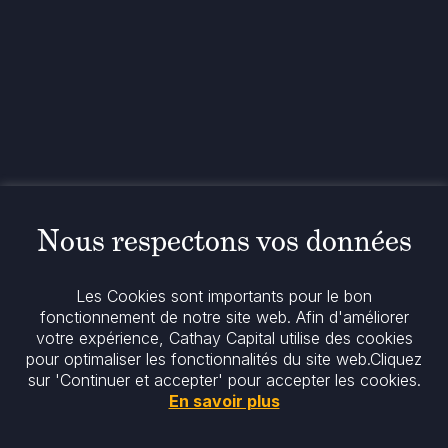
Contact
+33 1 42 25 28 00
contact@cathay.fr
www.cathaycapital.com
52 Rue d’Anjou
75008 Paris
France
Politique
Politique en matière de cookies
Nous respectons vos données
Notices réglementaires
Mentions légales
Politique de confidentialité
Les Cookies sont importants pour le bon
Notre politique ESG
fonctionnement de notre site web. Afin d'améliorer
votre expérience, Cathay Capital utilise des cookies
pour optimaliser les fonctionnalités du site web.
Cliquez
Restez informés
sur 'Continuer et accepter' pour accepter les cookies.
En savoir plus