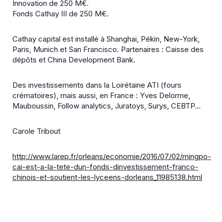
Innovation de 250 M€.
Fonds Cathay III de 250 M€.
Cathay capital est installé à Shanghai, Pékin, New-York,
Paris, Munich et San Francisco. Partenaires : Caisse des
dépôts et China Development Bank.
Des investissements dans la Loirétaine ATI (fours
crématoires), mais aussi, en France : Yves Delorme,
Mauboussin, Follow analytics, Juratoys, Surys, CEBTP…
Carole Tribout
http://www.larep.fr/orleans/economie/2016/07/02/mingpo-
cai-est-a-la-tete-dun-fonds-dinvestissement-franco-
chinois-et-soutient-les-lyceens-dorleans_11985138.html