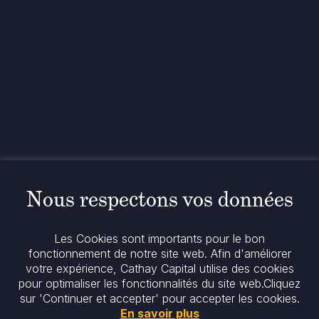
Contact
+33 1 42 25 28 00
contact@cathay.fr
www.cathaycapital.com
52 Rue d’Anjou
75008 Paris
France
Politique
Politique en matière de cookies
Nous respectons vos données
Notices réglementaires
Mentions légales
Politique de confidentialité
Les Cookies sont importants pour le bon
Notre politique ESG
fonctionnement de notre site web. Afin d'améliorer
votre expérience, Cathay Capital utilise des cookies
pour optimaliser les fonctionnalités du site web.
Cliquez
Restez informés
sur 'Continuer et accepter' pour accepter les cookies.
En savoir plus