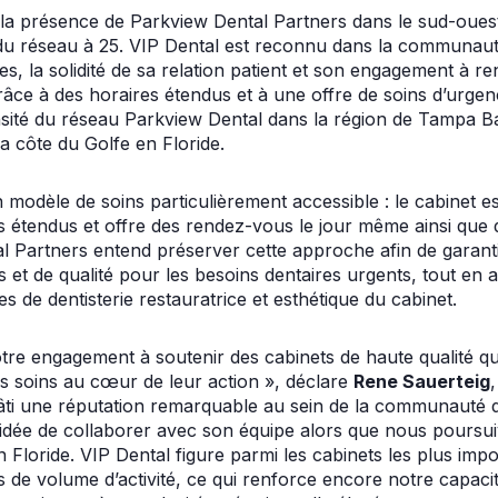
 la présence de Parkview Dental Partners dans le sud-ouest 
 du réseau à 25. VIP Dental est reconnu dans la communau
ues, la solidité de sa relation patient et son engagement à re
âce à des horaires étendus et à une offre de soins d’urgen
sité du réseau Parkview Dental dans la région de Tampa Bay
a côte du Golfe en Floride.
 modèle de soins particulièrement accessible : le cabinet es
s étendus et offre des rendez-vous le jour même ainsi que 
l Partners entend préserver cette approche afin de garant
s et de qualité pour les besoins dentaires urgents, tout e
 de dentisterie restauratrice et esthétique du cabinet.
notre engagement à soutenir des cabinets de haute qualité qu
 des soins au cœur de leur action », déclare
Rene Sauerteig
bâti une réputation remarquable au sein de la communauté
idée de collaborer avec son équipe alors que nous poursui
n Floride. VIP Dental figure parmi les cabinets les plus imp
 de volume d’activité, ce qui renforce encore notre capac