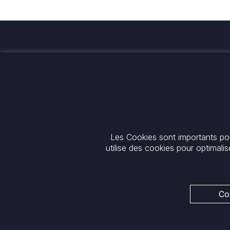
Investir pour une transformatio
globale et durable
Contact
+33 1 42 25 28 00
52 Rue d’Anjou
Les Cookies sont importants pou
contact@cathay.fr
75008 Paris
utilise des cookies pour optimalis
www.cathaycapital.com
France
Politique
Politique en matière de cookies
Politique de confidentialité
Co
Notices réglementaires
Notre politique ESG
Mentions légales