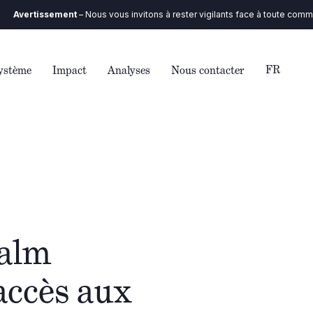
tissement
– Nous vous invitons à rester vigilants face à toute communica
FR
ystème
Impact
Analyses
Nous contacter
Palm
’accès aux