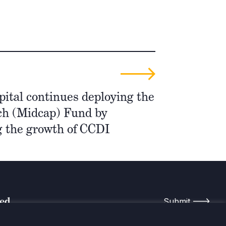
ital continues deploying the
ch (Midcap) Fund by
g the growth of CCDI
med