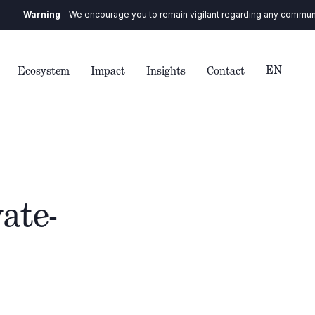
Warning
– We encourage you to remain vigilant regarding any communicatio
EN
Ecosystem
Impact
Insights
Contact
ate-