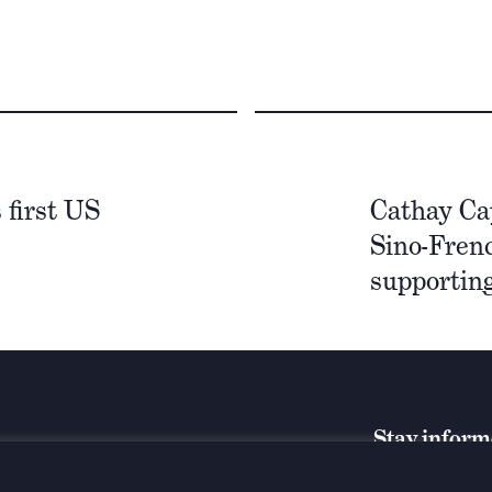
 first US
Cathay Cap
Sino-Fren
supportin
Stay infor