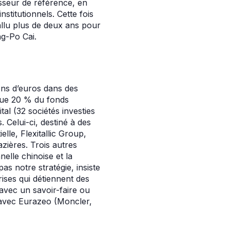
isseur de référence, en
nstitutionnels. Cette fois
 fallu plus de deux ans pour
ng-Po Cai.
ions d’euros dans des
 que 20 % du fonds
tal (32 sociétés investies
. Celui-ci, destiné à des
elle, Flexitallic Group,
gazières. Trois autres
nelle chinoise et la
s notre stratégie, insiste
ises qui détiennent des
 avec un savoir-faire ou
 avec Eurazeo (Moncler,