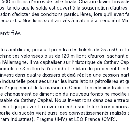
500 millions d’euros de taille finale. Chacun devient invest
os, tandis que le solde est ouvert à la souscription d’autres i
stion d’édicter des conditions particulières, lors qu’il avait
 accord. « Nos liens sont arrivés à maturité », renchérit Mi
entifiés
us ambitieux, puisqu’il prendra des tickets de 25 à 50 mill
chinoises valorisées plus de 120 millions d’euros, sachant
’Allemagne. Il va capitaliser sur l’historique de Cathay Capi
cumulé de 3 milliards d’euros) et le bilan du précédent fonds
 investi dans quatre dossiers et déjà réalisé une cession parti
 industrielle pour sécuriser les installations pétrolières et 
ns l’équipement de la maison en Chine, la médecine tradition
« Le changement de dimension du nouveau fonds ne modifie pa
able de Cathay Capital. Nous investirons dans des entrepr
bles et qui peuvent trouver un écho sur le territoire chinois
artie du succès vient aussi des coinvestissements réalisés
ogram Industries), Pragma (IMV) et LBO France (CMR).